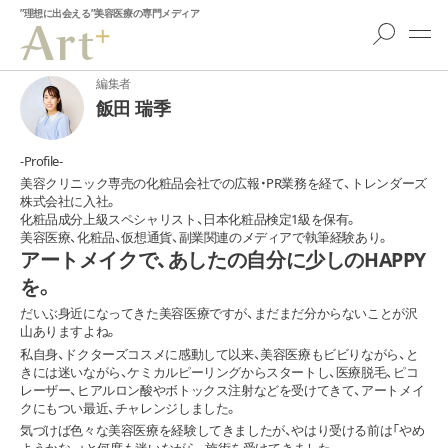
”理想に出会える”美容医療の専門メディア
編集者
飯田 瑞季
-Profile-
美容クリニック専売の化粧品会社での広報・PR業務を経て、トレンダーズ
株式会社に入社。
化粧品成分上級スペシャリスト、日本化粧品検定1級を保有。
美容医療、化粧品、仮想通貨、副業関連のメディアで執筆経験あり。
アートメイクで、あしたの自分に少しのHAPPY
を。
だいぶ身近になってきた美容医療ですが、まだまだ分からないことが沢
山ありますよね。
私自身、ドクターズコスメに感動して以来、美容医療もビビりながら、と
きには迷いながら、ケミカルピーリングからスタートし、医療脱毛、ピコ
レーザー、ヒアルロン酸やボトックス注射などを受けてきて、アートメイ
クにもつい最近、チャレンジしました。
気づけば色々な美容医療を経験してきましたが、やはり受ける前は「やめ
ようかな...」と何度も迷いながら、施術を受けてきました。