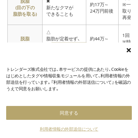
脱脂
✖
約17万～
※一度
(目の下の
新たなクマが
24万円前後
取り切
脂肪を取る)
できることも
再発の
△
1回
脱脂
脂肪が定着せず、
約44万～
※時間
＋脂肪注入
理想の仕上がりに
54万円前後
再発の
なりづらい
スクロールできます
◎
トレンダーズ株式会社では、本サービスの提供にあたり、Cookieを
1回
クマ以外にも、
はじめとしたタグや情報収集モジュールを用いて、利用者情報の外
※脂肪
・たるみ
約39万～
部送信を行っています。『利用者情報の外部送信について』を確認の
ハムラ法
皮膚の
・ふくらみ
66万円
うえで同意をお願いします。
除去で
・シワ
再発し
にアプローチ
同意する
1回
※再発
約44万～
裏ハムラ法
〇
皮膚を
利用者情報の外部送信について
60万円
たるん