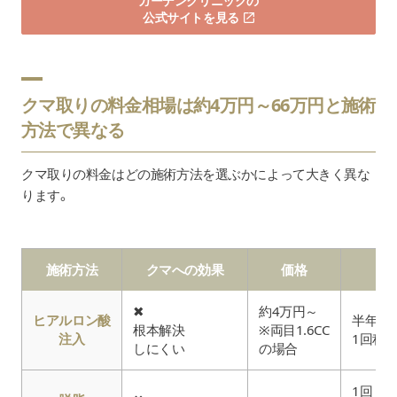
ガーデンクリニックの
公式サイトを見る
クマ取りの料金相場は約4万円～66万円と施術
方法で異なる
クマ取りの料金はどの施術方法を選ぶかによって大きく異な
ります。
施術方法
クマへの効果
価格
目
✖
約4万円～
ヒアルロン酸
半年に
根本解決
※両目1.6CC
注入
1回程
しにくい
の場合
1回