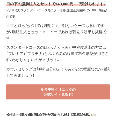
目の下の脂肪注入とセットで143,000円～で受けられます。
※クマ取りスタンダードコースモニター価格、別途正気麻酔代5,500円（税込）
が必要
クマと取っただけでは理想に近づけないケースも多いです
が、脂肪注入とセットメニューであれば若返り効果も抜群で
す！
スタンダードコースのほか、ふくらみが中程度以上の方には
「プレミア」「プラチナ」とふくらみの程度で料金形態が用意さ
れ、わかりやすいのがメリット。
カウンセリングは無料！自分のふくらみがどの程度なのか相談
してみましょう！
ルラ美容クリニックの
公式サイト見る
全国一律の明朗会計が魅力「
品川美容外科
」