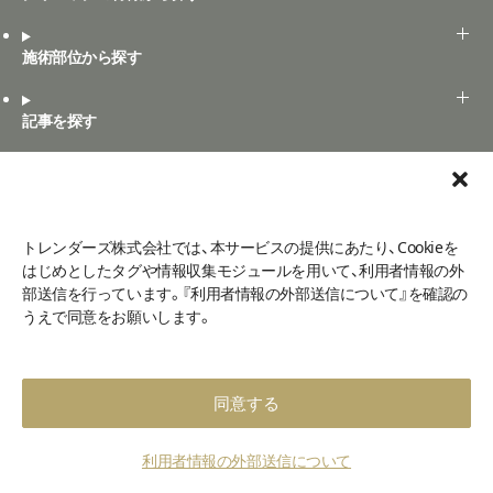
施術部位から探す
記事を探す
Art+の表記ルール
Art+とは
トレンダーズ株式会社では、本サービスの提供にあたり、Cookieを
口コミ投稿
はじめとしたタグや情報収集モジュールを用いて、利用者情報の外
部送信を行っています。『利用者情報の外部送信について』を確認の
よくある質問
お問い合わせ
ご利用規定
口コミ利用規約
うえで同意をお願いします。
利用者情報の外部送信について
メディア掲載
プライバシーポリシー
運営会社
©2026 - Art+
同意する
利用者情報の外部送信について