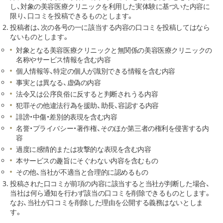
し、対象の美容医療クリニックを利用した実体験に基づいた内容に
限り、口コミを投稿できるものとします。
投稿者は、次の各号の一に該当する内容の口コミを投稿してはなら
ないものとします。
対象となる美容医療クリニックと無関係の美容医療クリニックの
名称やサービス情報を含む内容
個人情報等、特定の個人が識別できる情報を含む内容
事実とは異なる、虚偽の内容
法令又は公序良俗に反すると判断されうる内容
犯罪その他違法行為を援助、助長、容認する内容
誹謗・中傷・差別的表現を含む内容
名誉・プライバシー・著作権、そのほか第三者の権利を侵害する内
容
過度に感情的または攻撃的な表現を含む内容
本サービスの趣旨にそぐわない内容を含むもの
その他、当社が不適当と合理的に認めるもの
投稿された口コミが前項の内容に該当すると当社が判断した場合、
当社は何ら通知を行わず該当の口コミを削除できるものとします。
なお、当社が口コミを削除した理由を公開する義務はないとしま
す。