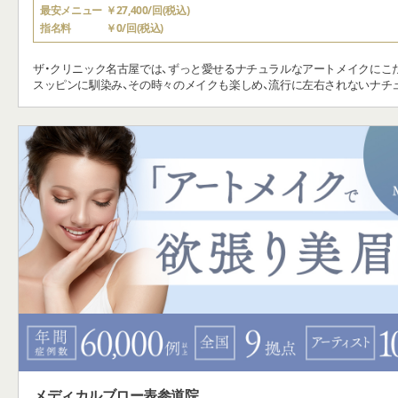
最安メニュー
￥27,400/回(税込)
指名料
￥0/回(税込)
ザ・クリニック名古屋では、ずっと愛せるナチュラルなアートメイクにこ
スッピンに馴染み、その時々のメイクも楽しめ、流行に左右されないナチ
メイクを目指して、日々技術を磨います。
メディカルブロー表参道院