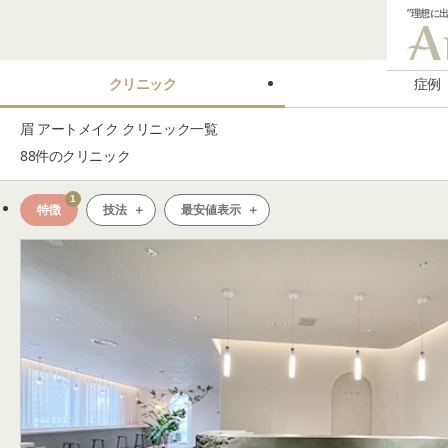
”理想に
クリニック
症例
眉 アートメイク クリニック一覧
88
件のクリニック
1
特徴
技法
最安値表示