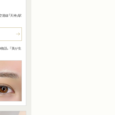
空港線「天神」駅
物語。『美が生