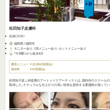
松田知子皮膚科
症例（31件）
福岡県 / 福岡市
モニターあり、1回メニューあり、セットメニューあり
「今宿駅」から徒歩4分
最安メニュー
￥22,000/回(税込)
指名料
￥0/回(税込)
松田知子皮ふ科提携のアートメイクアーティストは、国内外のスクール
取得した、ナチュラルな仕上がりの高い技術を提供する看護師が揃ってい