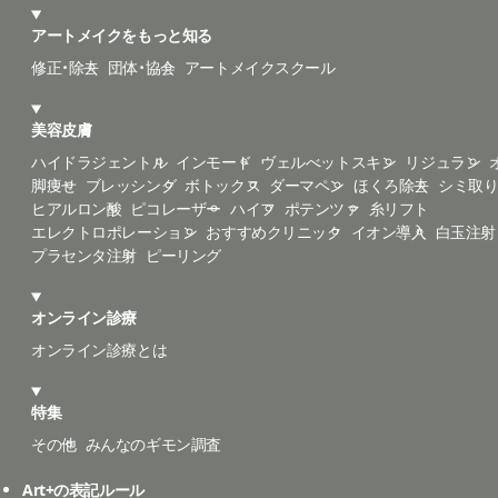
アートメイクをもっと知る
修正・除去
団体・協会
アートメイクスクール
美容皮膚
ハイドラジェントル
インモード
ヴェルべットスキン
リジュラン
脚痩せ
ブレッシング
ボトックス
ダーマペン
ほくろ除去
シミ取
ヒアルロン酸
ピコレーザー
ハイフ
ポテンツァ
糸リフト
エレクトロポレーション
おすすめクリニック
イオン導入
白玉注射
プラセンタ注射
ピーリング
オンライン診療
オンライン診療とは
特集
その他
みんなのギモン調査
Art+の表記ルール