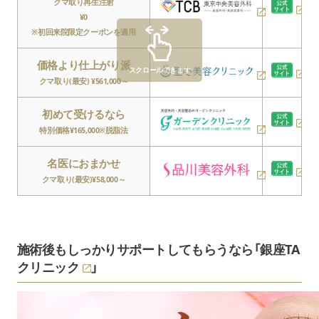
クマ取り再生注射
¥0
※初回来院限定クーポンを適用
価格より仕上がり派
スクロールできます
クマ取り(最安) ¥561,000～
初めて受けるなら
特別価格¥165,000※脱脂法
名医におまかせ
クマ取り(最安)¥58,000～
施術後もしっかりサポートしてもらうなら「
銀座TA
クリニック
」