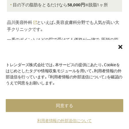
目の下の脂肪をとるだけなら
58,000円
※脱脂1ヶ所
品川美容外科
といえば、美容皮膚科分野でも人気が高い大
手クリニックです。
一番のポイントはどの院で受けても価格が一律で、医師の指
名料がないこと。
もちろん価格だけではなく、1年間の再手術※の保証もついて
いるから、初めてクマ取りを受ける人も安心です。
トレンダーズ株式会社では、本サービスの提供にあたり、Cookieを
はじめとしたタグや情報収集モジュールを用いて、利用者情報の外
※再手術の保証には条件があります
部送信を行っています。『利用者情報の外部送信について』を確認の
脱脂のみであれば58,000円からと、お財布にやさしい費用で
うえで同意をお願いします。
クマ取りに挑戦できます。
本当に必要な施術だけを見極めて提案してくれるので「費用
がかさばってしまうのが気になる……」という方におすすめの
同意する
クリニックですよ。
利用者情報の外部送信について
無理な勧誘も一切ありませんので、納得がいくまでカウンセ