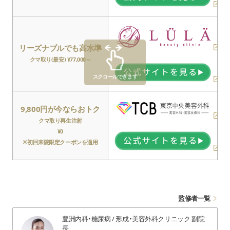
リーズナブルでも高水準
クマ取り(最安) ¥77,000～
スクロールできます
9,800円が今ならおトク
クマ取り再生注射
¥0
※初回来院限定クーポンを適用
監修者一覧
豊洲内科・糖尿病 / 形成・美容外科クリニック 副院
長