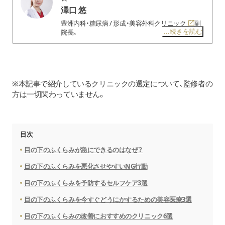
澤口 悠
豊洲内科・糖尿病 / 形成・美容外科クリニック
副
…続きを読む
院長。
大学病院や総合病院での勤務を経て、形成外科専門
医を取得し、美容外科の道へ。
下眼瞼のクマは“削る”より“整える”を軸に、最小侵
襲で突出脂肪と凹みを再配列しnano fatで質感も補
正。
※本記事で紹介しているクリニックの選定について、監修者の
ダウンタイム短縮にもこだわり、豊富な脂肪吸引・
方は一切関わっていません。
脂肪豊胸の経験から培ったボリュームデザイン技
術を目元にも応用し、手術感のない自然な目元を作
り出します。
美容整形版「令和の虎」出演歴あり。
目次
目の下のふくらみが急にできるのはなぜ？
目の下のふくらみを悪化させやすいNG行動
目の下のふくらみを予防するセルフケア3選
目の下のふくらみを今すぐどうにかするための美容医療3選
目の下のふくらみの改善におすすめのクリニック6選