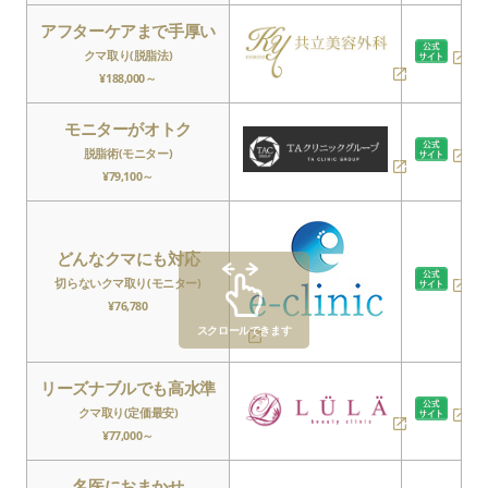
アフターケアまで手厚い
クマ取り(脱脂法)
¥188,000～
モニターがオトク
脱脂術(モニター)
¥79,100～
どんなクマにも対応
切らないクマ取り(モニター)
¥76,780
スクロールできます
リーズナブルでも高水準
クマ取り(定価最安)
¥77,000～
名医におまかせ