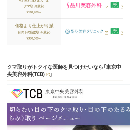
クマ取り(最安)
¥108,900～
価格より仕上がり派
目の下の脂肪取り(最安)
¥330,000～
クマ取りがトクイな医師を見つけたいなら「
東京中
央美容外科(TCB)
」