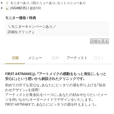
モニターあり、1回メニューあり、セットメニューあり
JR⾼崎駅⻄⼝ 徒歩5分
モニター価格 / 特典
＼モニターキャンペーンあり／
詳細をクリック↓
詳細を見る
アーティストランク
１回
２回
１回追加
トップ・アーティスト 眉2
￥150,000
回コース【全日】
￥98,000
店舗
メニュー
症例
アーティスト
口コミ
FIRST ARTMAKEは、「アートメイクの感動をもっと身近に、もっと
安心に」という想いから創設されたクリニックです。
初めての方でも安心な、あなたにピッタリの眉を作り上げる「似合
わせデザイン」を採用！
アーティストが黄金比をベースに、あなたの好みやなりたいイメー
ジを伺いながらオーダーメイドでデザインをいたします。
FIRST ARTMAKEで、あなたにピッタリの眉を叶えましょう。