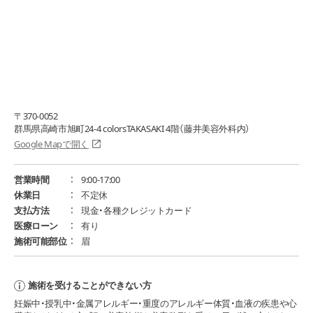
〒370-0052
群⾺県⾼崎市旭町24-4 colorsTAKASAKI 4階（藤井美容外科内）
Google Mapで開く
営業時間
9:00-17:00
休業日
不定休
支払方法
現金・各種クレジットカード
医療ローン
有り
施術可能部位
眉
施術を受けることができない方
妊娠中・授乳中・金属アレルギー・重度のアレルギー体質・血液の疾患や心