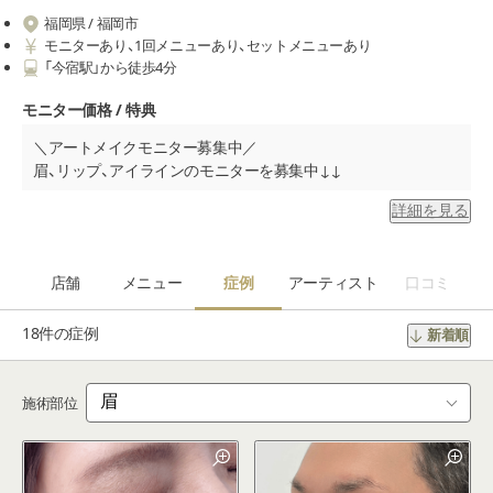
福岡県 / 福岡市
モニターあり、1回メニューあり、セットメニューあり
「今宿駅」から徒歩4分
モニター価格 / 特典
＼アートメイクモニター募集中／
眉、リップ、アイラインのモニターを募集中↓↓
詳細を見る
アーティストランク
１回
２回
１回追加
【田中】眉 1回
￥22,000
店舗
メニュー
症例
アーティスト
口コミ
【田中】リップ 1回
￥27,500
18件の症例
新着順
【田中】アイライン 1回
￥22,000
施術部位