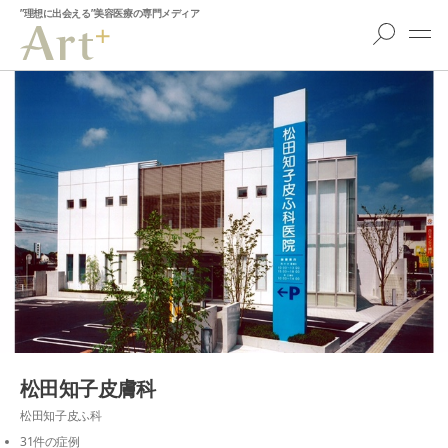
”理想に出会える”美容医療の専門メディア
松田知子皮膚科
松田知子皮ふ科
31件の症例