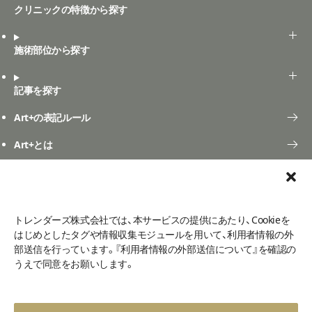
クリニックの特徴から探す
施術部位から探す
記事を探す
Art+の表記ルール
Art+とは
口コミ投稿
よくある質問
お問い合わせ
ご利用規定
口コミ利用規約
トレンダーズ株式会社では、本サービスの提供にあたり、Cookieを
利用者情報の外部送信について
メディア掲載
プライバシーポリシー
はじめとしたタグや情報収集モジュールを用いて、利用者情報の外
運営会社
部送信を行っています。『利用者情報の外部送信について』を確認の
うえで同意をお願いします。
©2026 - Art+
まずはカウンセリングを受けてみましょう！