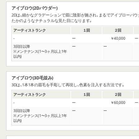
アイブロウ(2Dパウダー)
2Dは、細かなグラデーションで眉に陰影が施され、まるでアイブローパウ
たかのようなナチュラルな見た目になります。
アーティストランク
１回
２回
‐
￥40,000
3回目以降
※メンテナンス(1〜3ヶ月以上1年
以内)
アイブロウ(3D毛並み)
3Dは、1本1本の眉毛を手彫して再現し、色素を注入する方法です。
アーティストランク
１回
２回
‐
￥60,000
3回目以降
※メンテナンス(1〜3ヶ月以上1年
以内)