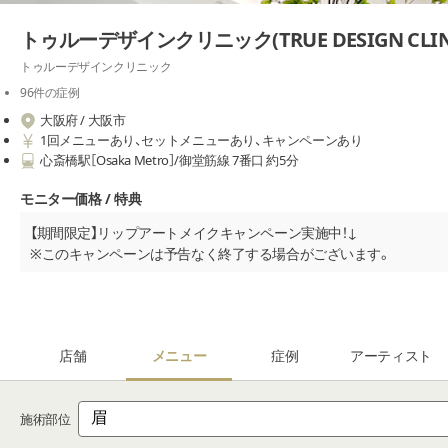
トゥルーデザインクリニック(TRUE DESIGN CLIN
トゥルーデザインクリニック
96件の症例
大阪府 / 大阪市
1回メニューあり、セットメニューあり、キャンペーンあり
心斎橋駅［Osaka Metro］/御堂筋線 7番口 約5分
モニター価格 / 特典
【期間限定】リップアートメイクキャンペーン実施中！↓
※このキャンペーンは予告なく終了する場合がございます。
※割引前は1回あたりの料金を算出しております
アーティストランク
１回
２回
リップアートメイク
￥40,000
店舗
メニュー
症例
アーティスト
￥30,000
施術部位