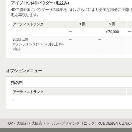
アイブロウ(4Dバウダー×毛並み)
4Dで眉全体にパウダー状の陰影をつけ、さらににより必要な部分に手彫り
毛を再現します。
アーティストランク
１回
２回
‐
￥70,000
3回目以降
※メンテナンス(1〜3ヶ月以上1年
以内)
オプションメニュー
指名料
アーティストランク
‐
TOP
大阪府
大阪市
トゥルーデザインクリニック(TRUE DESIGN CLINIC)