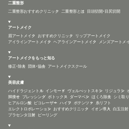
二重整形
二重整形おすすめクリニック
二重整形とは
目頭切開・目尻切開
アートメイク
眉アートメイク
おすすめクリニック
リップアートメイク
アイラインアートメイク
ヘアラインアートメイク
メンズアートメ
アートメイクをもっと知る
修正・除去
団体・協会
アートメイクスクール
美容皮膚
ハイドラジェントル
インモード
ヴェルべットスキン
リジュラン
脚痩せ
ブレッシング
ボトックス
ダーマペン
ほくろ除去
シミ取
ヒアルロン酸
ピコレーザー
ハイフ
ポテンツァ
糸リフト
エレクトロポレーション
おすすめクリニック
イオン導入
白玉注射
プラセンタ注射
ピーリング