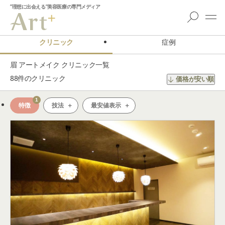
”理想に出会える”美容医療の専門メディア
クリニック
症例
眉 アートメイク クリニック一覧
88
件のクリニック
価格が安い順
1
特徴
技法
最安値表示