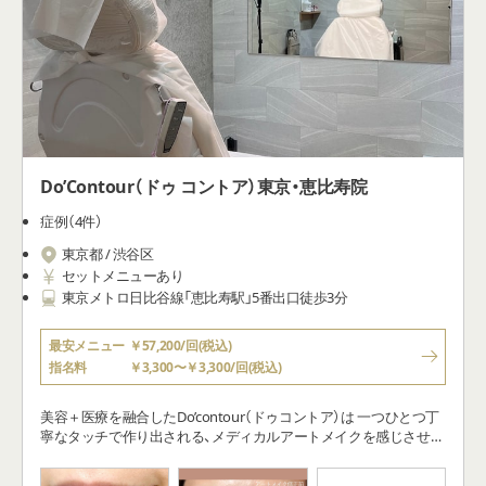
Do’Contour（ドゥ コントア）東京・恵比寿院
症例（4件）
東京都 / 渋谷区
セットメニューあり
東京メトロ日比谷線「恵比寿駅」5番出口徒歩3分
最安メニュー
￥57,200/回(税込)
指名料
￥3,300〜￥3,300/回(税込)
美容＋医療を融合したDo’contour（ドゥコントア）は 一つひとつ丁
寧なタッチで作り出される、メディカルアートメイクを感じさせな
い美しい素顔 繊細でメイクのように作り込まれた立体感のある仕
上がりを特徴とします。