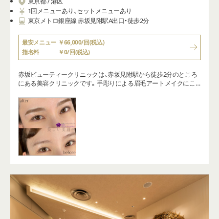
東京メトロ銀座線 赤坂見附駅A出口・徒歩2分
最安メニュー
￥66,000/回(税込)
指名料
￥0/回(税込)
赤坂ビューティークリニックは、赤坂見附駅から徒歩2分のところ
にある美容クリニックです。手彫りによる眉毛アートメイクにこ
だわっており、毛流れ＋パウダーの手法で、美しく自然な眉毛を再
現しています。 施術は、有名アートメイクスクール「PCG
Schools(旧 Bio Touch School)」と「AMG Artist School」を卒業したア
ーティストが担当。 確かな技術で一人ひとりにぴったりのアート
メイクをしてくれるので、何度もアートメイクをしてきた方はもち
ろん、初めて挑戦する方でも安心です。