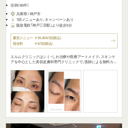
症例（60件）
兵庫県 / 神戸市
1回メニューあり、キャンペーンあり
阪急電鉄「神戸三宮駅」より徒歩5分
最安メニュー
￥59,800/回(税込)
指名料
￥0/回(税込)
エルムクリニックはシミ・しわ治療や医療アートメイク、スキンケ
アを中心とした美容皮膚科専門クリニックで、医師による無料カウ
ンセリングを重視しています。医師自らが肌に関するトラブルや
不安をしっかりと聴き、「お肌の専門家」として、患者さま一人ひと
りに合わせた治療をご提案しています。