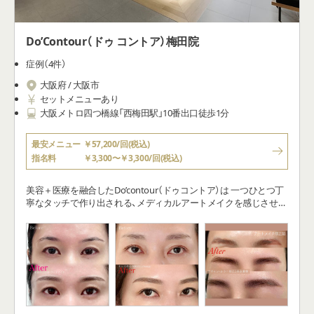
Do’Contour（ドゥ コントア）梅田院
症例（4件）
大阪府 / 大阪市
セットメニューあり
大阪メトロ四つ橋線「西梅田駅」10番出口徒歩1分
最安メニュー
￥57,200/回(税込)
指名料
￥3,300〜￥3,300/回(税込)
美容＋医療を融合したDo’contour（ドゥコントア）は 一つひとつ丁
寧なタッチで作り出される、メディカルアートメイクを感じさせな
い美しい素顔 繊細でメイクのように作り込まれた立体感のある仕
上がりを特徴とします。