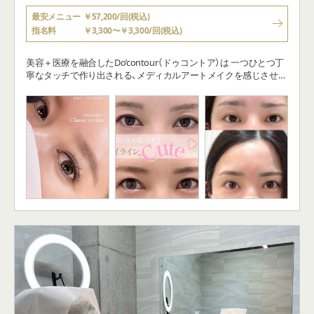
最安メニュー
￥57,200/回(税込)
指名料
￥3,300〜￥3,300/回(税込)
美容＋医療を融合したDo’contour（ドゥコントア）は 一つひとつ丁
寧なタッチで作り出される、メディカルアートメイクを感じさせな
い美しい素顔 繊細でメイクのように作り込まれた立体感のある仕
上がりを特徴とします。