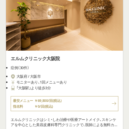
エルムクリニック大阪院
症例（30件）
大阪府 / 大阪市
モニターあり、1回メニューあり
「大阪駅」より徒歩3分
最安メニュー
￥69,800/回(税込)
指名料
￥0/回(税込)
エルムクリニックはシミ・しわ治療や医療アートメイク、スキンケ
アを中心とした美容皮膚科専門クリニックで、医師による無料カウ
ンセリングを重視しています。医師自らが肌に関するトラブルや
不安をしっかりと聴き、「お肌の専門家」として、患者さま一人ひと