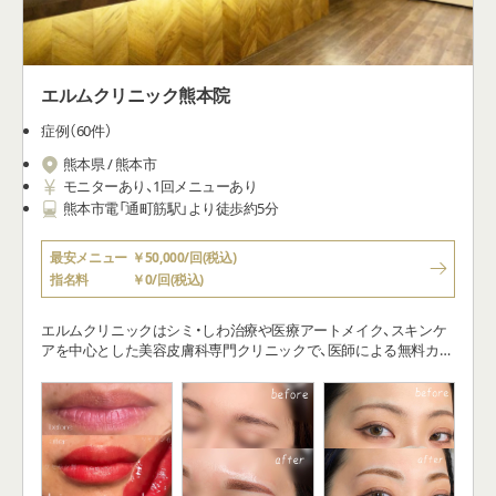
エルムクリニック熊本院
症例（60件）
熊本県 / 熊本市
モニターあり、1回メニューあり
熊本市電「通町筋駅」より徒歩約5分
最安メニュー
￥50,000/回(税込)
指名料
￥0/回(税込)
エルムクリニックはシミ・しわ治療や医療アートメイク、スキンケ
アを中心とした美容皮膚科専門クリニックで、医師による無料カウ
ンセリングを重視しています。医師自らが肌に関するトラブルや
不安をしっかりと聴き、「お肌の専門家」として、患者さま一人ひと
りに合わせた治療をご提案しています。