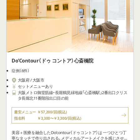
Do’Contour（ドゥ コントア）心斎橋院
症例（6件）
大阪府 / 大阪市
セットメニューあり
大阪メトロ御堂筋線・長堀鶴見緑地線「心斎橋駅」2番出口クリス
タ長堀北11番階段出口目の前
最安メニュー
￥57,200/回(税込)
指名料
￥3,300〜￥3,300/回(税込)
美容＋医療を融合したDo’contour（ドゥコントア）は 一つひとつ丁
寧なタッチで作り出される、メディカルアートメイクを感じさせな