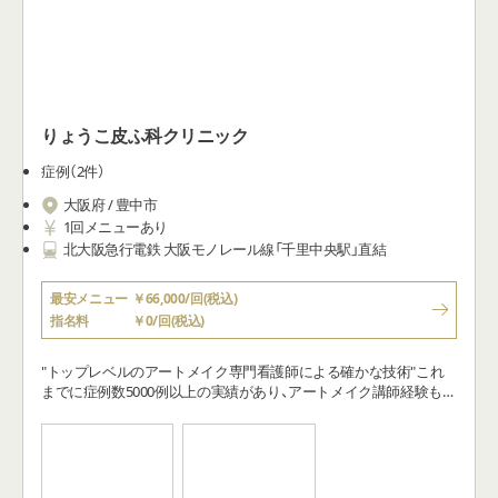
りょうこ皮ふ科クリニック
症例（2件）
大阪府 / 豊中市
1回メニューあり
北大阪急行電鉄 大阪モノレール線「千里中央駅」直結
最安メニュー
￥66,000/回(税込)
指名料
￥0/回(税込)
"トップレベルのアートメイク専門看護師による確かな技術"これ
までに症例数5000例以上の実績があり、アートメイク講師経験も有
する施術者が担当致します。黄金比率も用いて、お一人お一人に合
ったデザインをご提案し美しさを最大限に引き出します。