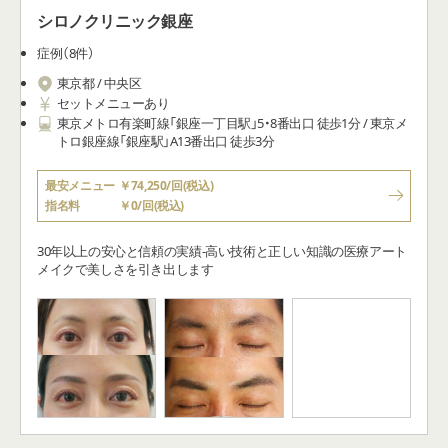
症例（8件）
東京都 / 中央区
セットメニューあり
東京メトロ有楽町線「銀座一丁目駅」5・8番出口 徒歩1分 / 東京メ
トロ銀座線「銀座駅」A13番出口 徒歩3分
最安メニュー
￥74,250/回(税込)
指名料
￥0/回(税込)
30年以上の安心と信頼の実績-高い技術と正しい知識の医療アート
メイクで美しさを引き出します