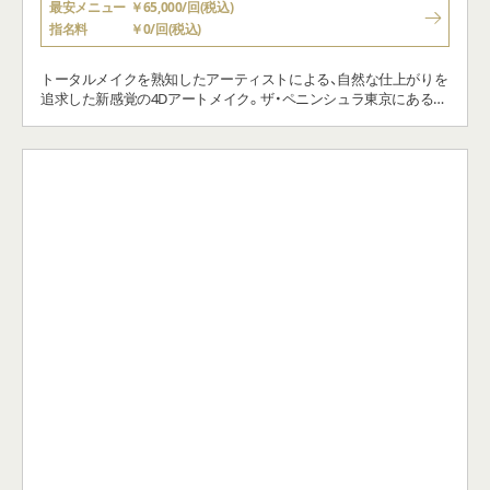
最安メニュー
￥65,000/回(税込)
指名料
￥0/回(税込)
トータルメイクを熟知したアーティストによる、自然な仕上がりを
追求した新感覚の4Dアートメイク。ザ・ペニンシュラ東京にある
CLINIC 9ruにて非日常感を味わえる贅沢な空間を提供いたします。
ご来院からお帰りまで少しでも心地よく“来てよかった” “やってよ
かった”と思っていただけるようにスタッフ一同で最上級のサービ
スを提供したいと考えております。