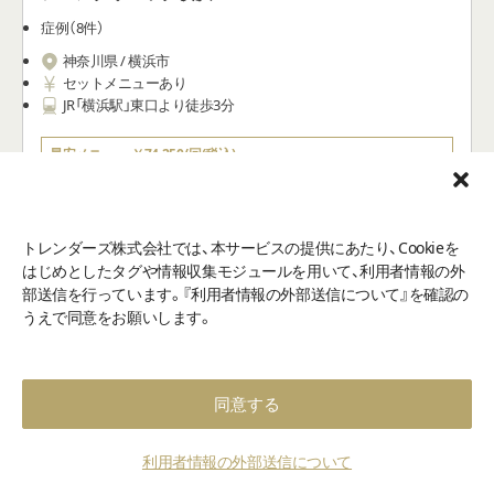
最安メニュー
￥74,250/回(税込)
指名料
￥0/回(税込)
30年以上の安心と信頼の実績-高い技術と正しい知識の医療アート
メイクで美しさを引き出します
トレンダーズ株式会社では、本サービスの提供にあたり、Cookieを
はじめとしたタグや情報収集モジュールを用いて、利用者情報の外
部送信を行っています。『利用者情報の外部送信について』を確認の
うえで同意をお願いします。
同意する
絞り込み
エリア変更
部位変更
利用者情報の外部送信について