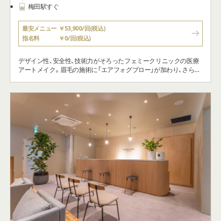
梅田駅すぐ
最安メニュー
￥53,900/回(税込)
指名料
￥0/回(税込)
デザイン性、安全性、技術力がそろったフェミークリニックの医療
アートメイク。眉毛の施術に「エアフォグブロー」が加わり、さらに
ご提案の幅が広がりました。マスク生活で注目が高まっているア
イラインやリップの施術も可能です。