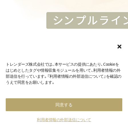
シンプルラインはまつ毛の生え際のすき間を埋めるデザイン
です。
トレンダーズ株式会社では、本サービスの提供にあたり、Cookieを
はじめとしたタグや情報収集モジュールを用いて、利用者情報の外
生え際を埋めていくことで、目元を強調することができます。
部送信を行っています。『利用者情報の外部送信について』を確認の
目尻の部分は自分で描き足すことができるので、その日の気
うえで同意をお願いします。
分にあわせてアレンジしましょう。
同意する
アイラインのデザイン2.シンプルテールライン
利用者情報の外部送信について