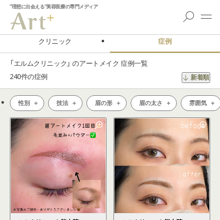
”理想に出会える”美容医療の専門メディア
クリニック
症例
「エルムクリニック」 のアートメイク 症例一覧
240
件の症例
新着順
性別
技法
眉の形
眉の太さ
雰囲気