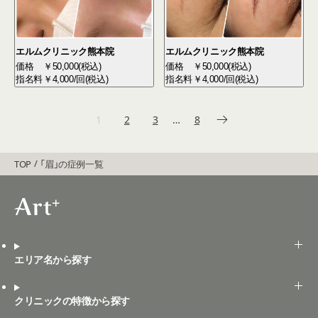
エルムクリニック熊本院
エルムクリニック熊本院
価格
￥50,000(税込)
価格
￥50,000(税込)
指名料
￥4,000/回(税込)
指名料
￥4,000/回(税込)
1
2
3
…
8
TOP
「眉」の症例一覧
エリア名から探す
クリニックの特徴から探す