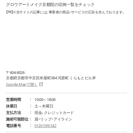
グロウアートメイク京都院の症例一覧をチェック
【PR】※当サイトの記事には、事業者の商品・サービスの広告を含んでおります。
〒604-8026
京都府京都市中京区米屋町384 河原町 くらもとビル3F
Google Mapで開く
営業時間
10:00～18:00
休業日
土～木曜日
支払方法
現金、クレジットカード
施術可能部位
眉・リップ・アイライン
電話番号
0120-599-542