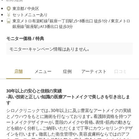
東京都 / 中央区
セットメニューあり
東京メトロ有楽町線「銀座一丁目駅」5・8番出口 徒歩1分 / 東京メトロ
銀座線「銀座駅」A13番出口 徒歩3分
モニター価格 / 特典
モニター・キャンペーン情報はありません。
店舗
メニュー
症例
アーティスト
口コミ
30年以上の安心と信頼の実績
-高い技術と正しい知識の医療アートメイクで美しさを引き出しま
す
シロノクリニックでは、30年以上に及ぶ豊富なアートメイクの実績
とノウハウをもとに施術を行なっております。看護師資格を持つア
ートメイクデザイナーが、普段のメイクや骨格、表情・筋肉の動きな
どを細かく分析し、ご納得いただくまで丁寧にカウンセリング・デザ
インを行います。徹底した衛生管理や、美容皮膚科ならではのアフ