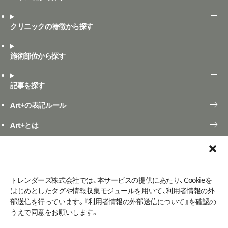
クリニックの特徴から探す
施術部位から探す
記事を探す
Art+の表記ルール
Art+とは
口コミ投稿
よくある質問
お問い合わせ
ご利用規定
口コミ利用規約
トレンダーズ株式会社では、本サービスの提供にあたり、Cookieを
利用者情報の外部送信について
メディア掲載
プライバシーポリシー
はじめとしたタグや情報収集モジュールを用いて、利用者情報の外
運営会社
部送信を行っています。『利用者情報の外部送信について』を確認の
うえで同意をお願いします。
©2026 - Art+