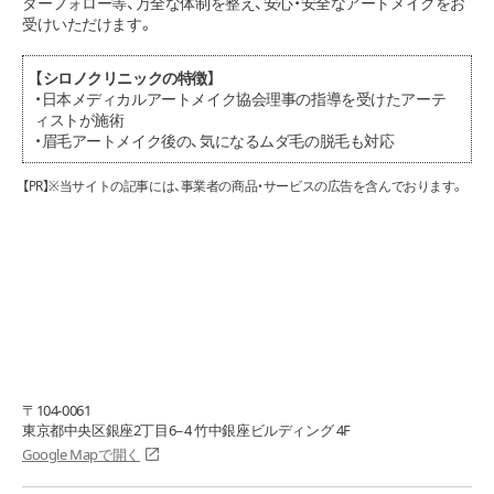
ターフォロー等、万全な体制を整え、安心・安全なアートメイクをお
受けいただけます。
【シロノクリニックの特徴】
・日本メディカルアートメイク協会理事の指導を受けたアーテ
ィストが施術
・眉毛アートメイク後の、気になるムダ毛の脱毛も対応
【PR】※当サイトの記事には、事業者の商品・サービスの広告を含んでおります。
〒104-0061
東京都中央区銀座2丁目6−4 竹中銀座ビルディング 4F
Google Mapで開く