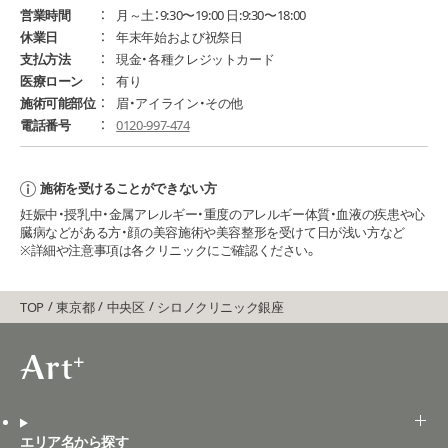
営業時間
月～土：9:30〜19:00 日:9:30〜18:00
休業日
年末年始および祝祭日
支払方法
現金・各種クレジットカード
医療ローン
有り
施術可能部位
眉・アイライン・その他
電話番号
0120-997-474
施術を受けることができない方
妊娠中・授乳中・金属アレルギー・重度のアレルギー体質・血液の疾患や心
臓病などがある方・顔の美容施術や美容整形を受けて日が浅い方など
※詳細や注意事項は各クリニックにご確認ください。
TOP
東京都
中央区
シロノクリニック銀座
エリア名から探す