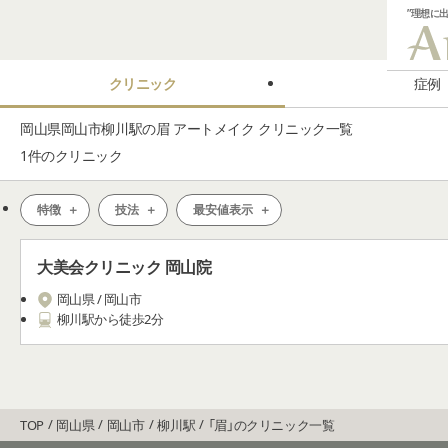
”理想に
クリニック
症例
岡山県岡山市柳川駅の眉 アートメイク クリニック一覧
1
件のクリニック
特徴
技法
最安値表示
大美会クリニック 岡山院
岡山県 / 岡山市
柳川駅から徒歩2分
TOP
岡山県
岡山市
柳川駅
「眉」のクリニック一覧