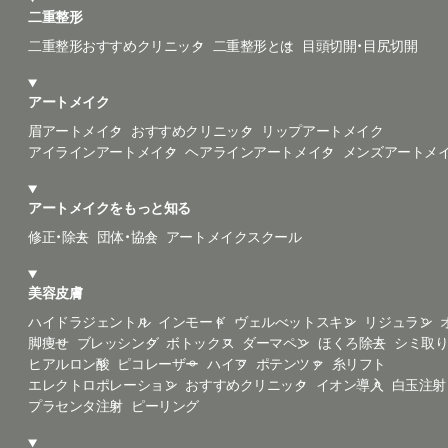
二重整形
二重整形おすすめクリニック
二重整形とは
目頭切開・目尻切開
アートメイク
眉アートメイク
おすすめクリニック
リップアートメイク
アイラインアートメイク
ヘアラインアートメイク
メンズアートメ
アートメイクをもっと知る
修正・除去
団体・協会
アートメイクスクール
美容皮膚
ハイドラジェントル
インモード
ヴェルべットスキン
リジュラン
脚痩せ
ブレッシング
ボトックス
ダーマペン
ほくろ除去
シミ取
ヒアルロン酸
ピコレーザー
ハイフ
ポテンツァ
糸リフト
エレクトロポレーション
おすすめクリニック
イオン導入
白玉注射
プラセンタ注射
ピーリング