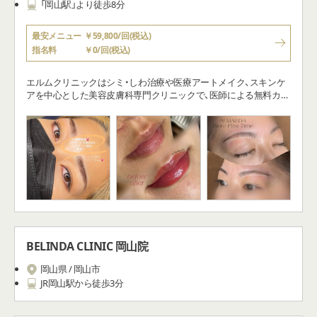
「岡山駅」より徒歩8分
最安メニュー
￥59,800/回(税込)
指名料
￥0/回(税込)
エルムクリニックはシミ・しわ治療や医療アートメイク、スキンケ
アを中心とした美容皮膚科専門クリニックで、医師による無料カウ
ンセリングを重視しています。医師自らが肌に関するトラブルや
不安をしっかりと聴き、「お肌の専門家」として、患者さま一人ひと
りに合わせた治療をご提案しています。
BELINDA CLINIC 岡山院
岡山県 / 岡山市
JR岡山駅から徒歩3分