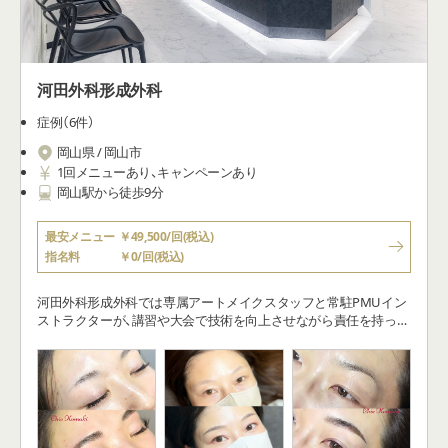
河田外科形成外科
症例（6件）
岡山県 / 岡山市
1回メニューあり、キャンペーンあり
岡山駅から徒歩9分
最安メニュー
￥49,500/回(税込)
指名料
￥0/回(税込)
河田外科形成外科では専属アートメイクスタッフと常駐PMUイン
ストラクターが、講習や大会で技術を向上させながら責任を持って
施術を行います。複数の技法やパラメディカル資格を活かし、他部
署と連携して理想のデザインを提供します。