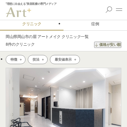
”理想に出会える”美容医療の専門メディア
クリニック
症例
岡山県岡山市の眉 アートメイク クリニック一覧
8
件のクリニック
価格が安い順
特徴
技法
最安値表示