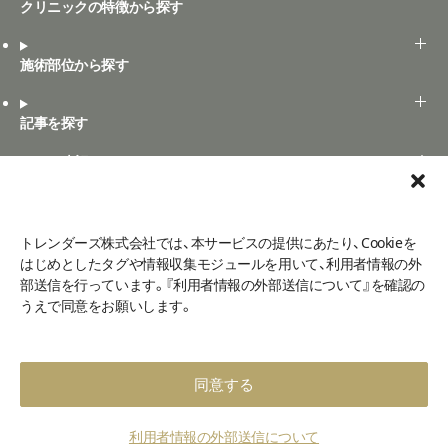
クリニックの特徴から探す
施術部位から探す
記事を探す
Art+の表記ルール
Art+とは
口コミ投稿
トレンダーズ株式会社では、本サービスの提供にあたり、Cookieを
はじめとしたタグや情報収集モジュールを用いて、利用者情報の外
部送信を行っています。『利用者情報の外部送信について』を確認の
よくある質問
お問い合わせ
ご利用規定
口コミ利用規約
うえで同意をお願いします。
利用者情報の外部送信について
メディア掲載
プライバシーポリシー
運営会社
©2026 - Art+
同意する
絞り込み
エリア変更
部位変更
利用者情報の外部送信について