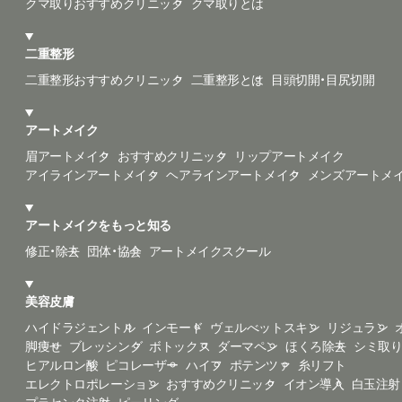
クマ取りおすすめクリニック
クマ取りとは
二重整形
二重整形おすすめクリニック
二重整形とは
目頭切開・目尻切開
アートメイク
眉アートメイク
おすすめクリニック
リップアートメイク
アイラインアートメイク
ヘアラインアートメイク
メンズアートメ
アートメイクをもっと知る
修正・除去
団体・協会
アートメイクスクール
美容皮膚
ハイドラジェントル
インモード
ヴェルべットスキン
リジュラン
脚痩せ
ブレッシング
ボトックス
ダーマペン
ほくろ除去
シミ取
ヒアルロン酸
ピコレーザー
ハイフ
ポテンツァ
糸リフト
エレクトロポレーション
おすすめクリニック
イオン導入
白玉注射