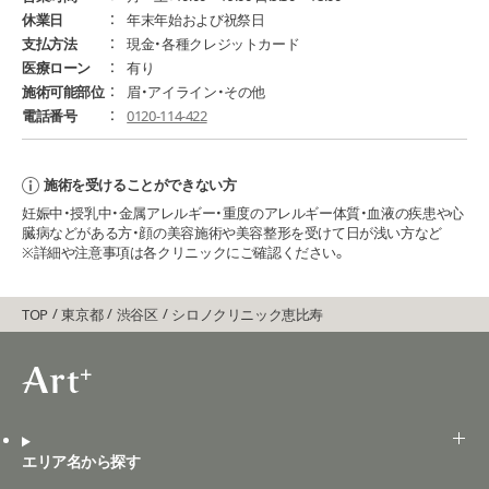
休業日
年末年始および祝祭日
支払方法
現金・各種クレジットカード
医療ローン
有り
施術可能部位
眉・アイライン・その他
電話番号
0120-114-422
施術を受けることができない方
妊娠中・授乳中・金属アレルギー・重度のアレルギー体質・血液の疾患や心
臓病などがある方・顔の美容施術や美容整形を受けて日が浅い方など
※詳細や注意事項は各クリニックにご確認ください。
TOP
東京都
渋谷区
シロノクリニック恵比寿
エリア名から探す