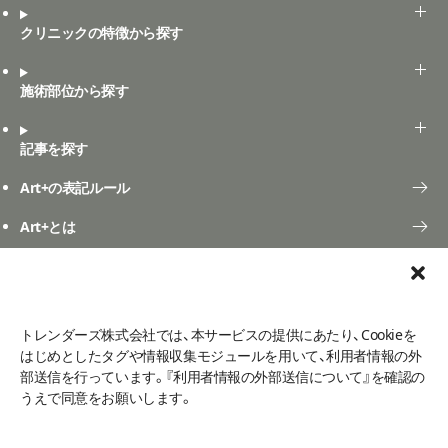
クリニックの特徴から探す
施術部位から探す
記事を探す
Art+の表記ルール
Art+とは
口コミ投稿
よくある質問
お問い合わせ
ご利用規定
口コミ利用規約
トレンダーズ株式会社では、本サービスの提供にあたり、Cookieを
利用者情報の外部送信について
メディア掲載
プライバシーポリシー
はじめとしたタグや情報収集モジュールを用いて、利用者情報の外
運営会社
部送信を行っています。『利用者情報の外部送信について』を確認の
うえで同意をお願いします。
©2026 - Art+