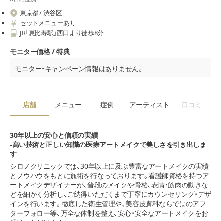
東京都 / 渋谷区
セットメニューあり
JR「恵比寿駅」西口より徒歩8分
モニター価格 / 特典
モニター・キャンペーン情報はありません。
店舗
メニュー
症例
アーティスト
口コミ
30年以上の安心と信頼の実績
-高い技術と正しい知識の医療アートメイクで美しさを引き出しま
す
シロノクリニックでは、30年以上に及ぶ豊富なアートメイクの実績
とノウハウをもとに施術を行なっております。看護師資格を持つア
ートメイクデザイナーが、普段のメイクや骨格、表情・筋肉の動きな
どを細かく分析し、ご納得いただくまで丁寧にカウンセリング・デザ
インを行います。徹底した衛生管理や、美容皮膚科ならではのアフ
ターフォロー等、万全な体制を整え、安心・安全なアートメイクをお