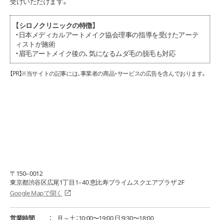
受けいただけます。
【シロノクリニックの特徴】
・日本メディカルアートメイク協会理事の指導を受けたアーテ
ィストが施術
・眉毛アートメイク後の、気になるムダ毛の脱毛も対応
【PR】※当サイトの記事には、事業者の商品・サービスの広告を含んでおります。
〒150−0012
東京都渋谷区広尾1丁目1−40 恵比寿プライムスクエアプラザ 2F
Google Mapで開く
営業時間
月～土：10:00〜19:00 日:9:30〜18:00