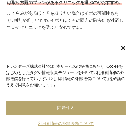
は取り放題のプランがあるクリニックを選ぶのがおすすめ。
ふくらみがあるほくろを取りたい場合はイボの可能性もあ
り、判別が難しいため、イボとほくろの両方の除去にも対応し
ているクリニックを選ぶと安心ですよ。
ほくろの症例が豊富か
ほくろ除去の症例数が豊富なクリニックを選ぶのがポイン
トレンダーズ株式会社では、本サービスの提供にあたり、Cookieを
ト。
はじめとしたタグや情報収集モジュールを用いて、利用者情報の外
部送信を行っています。『利用者情報の外部送信について』を確認の
ほくろの除去は医師が1つずつのほくろの状態を診て、ほくろ
うえで同意をお願いします。
の大きさ、位置、深さなどを総合的に判断してぴったりの施術
方法を判断します。
ほくろの状態にあった施術方法を選ぶためには多くの豊富な
同意する
経験が必要なため、ほくろ除去の症例が豊富なクリニックが
おすすめです。
利用者情報の外部送信について