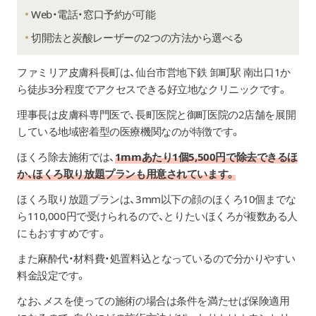
Web・電話・窓口予約が可能
切開法と炭酸レーザーの2つの方法から選べる
ファミリア皮膚科長町は、仙台市営地下鉄 卸町駅 南出口1か
ら徒歩3分程度でアクセスできる好立地なクリニックです。
理事長は皮膚科専門医で、長町医院と御町医院の2店舗を展開
している地域密着型の医療機関なのが特徴です。
ほくろ除去施術では、
1mmあたり1個5,500円で除去できるほ
か、ほくろ取り放題プランも用意されています。
ほくろ取り放題プランは、3mm以下の顔のほくろ10個までな
ら110,000円で受けられるので、とりたいほくろが複数ある人
にもおすすめです。
また麻酔代・材料費・処置料込となっているので分かりやすい
料金設定です。
なお、メスを使っての施術の場合は条件を満たせば保険適用