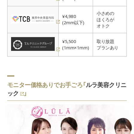
小さめの
¥4,980
ほくろが
(2mm以下)
オトク
¥5,500
取り放題
(1mm×1mm)
プランあり
モニター価格ありでお手ごろ「
ルラ美容クリニ
ック
」