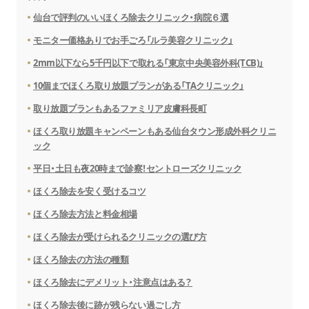
仙台で評判のいいほくろ除去クリニック・病院６選
モニター価格ありでお手ごろ「ルラ美容クリニック」
2mm以下なら5千円以下で取れる「東京中央美容外科(TCB)」
10個までほくろ取り放題プランがある「TAクリニック」
取り放題プランもあるファミリア皮膚科長町
ほくろ取り放題キャンペーンもある仙台タウン形成外科クリニ
ック
平日・土日も夜20時まで診察！セントローズクリニック
ほくろ除去を安く受けるコツ
ほくろ除去方法と料金相場
ほくろ除去が受けられるクリニックの選び方
ほくろ除去の方法の種類
ほくろ除去にデメリット・注意点はある？
ほくろ除去後に跡が残らない過ごし方