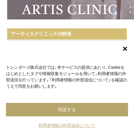
アーティスクリニックの特長
目の施術が得意
ダウンタイムの短さに自信あり
院長がカウンセリングからアフターフォローまで対応
トレンダーズ株式会社では、本サービスの提供にあたり、Cookieを
はじめとしたタグや情報収集モジュールを用いて、利用者情報の外
部送信を行っています。『利用者情報の外部送信について』を確認の
アーティスクリニックは目の施術を得意とするクリニックで
うえで同意をお願いします。
す。
目の施術に関して独自のノウハウがあり、ダウンタイムの短
さに自信を持っています。
同意する
クマ取りを受けたあとのダウンタイムをできるだけ短くした
い人におすすめです。
利用者情報の外部送信について