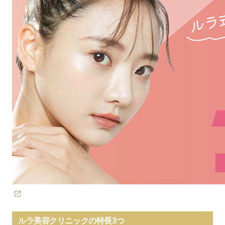
切開法の価格
¥110,000～440,000
埋没法0年～永久保証
保証制度
※プランにより異なる
神戸院院長 成田央良
・大手美容外科で院長を歴任
おすすめの二重整形の医師
・日本形成外科学会正会員
スクロールできます
診療時間
10：00～19：00
ルラ美容クリニックの特長3つ