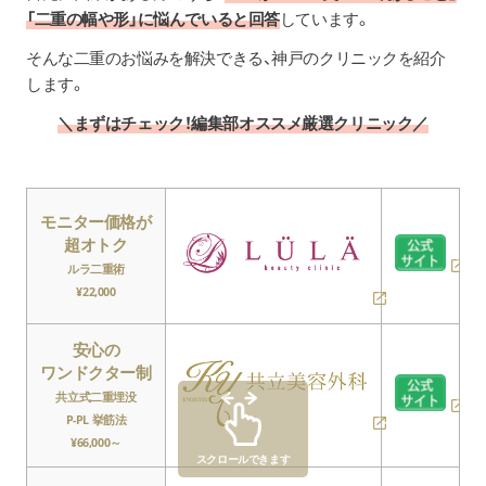
「二重の幅や形」に悩んでいると回答
しています。
そんな二重のお悩みを解決できる、神戸のクリニックを紹介
します。
＼まずはチェック！編集部オススメ厳選クリニック／
モニター価格が
超オトク
ルラ二重術
¥22,000
安心の
ワンドクター制
共立式二重埋没
P-PL 挙筋法
¥66,000～
スクロールできます