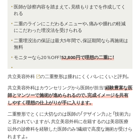
医師が診察内容を踏まえて、見積もりまでを作成してく
れる
二重のラインにこだわるメニューや、痛みや腫れの軽減
にこだわった埋没法を受けられる
二重埋没法の保証は最大5年間で、保証期間なら再施術は
無料
モニターなら20％OFF！
52,800円で理想の二重に！
共立美容外科
の二重整形は腫れにくくバレにくいと評判。
共立美容外科はカウンセリングから医師が担当！
経験豊富な医
師とマンツーで施術が進められるので、完成イメージを共有
しやすく理想の仕上がりが手に入ります。
二重整形でとくに大切なのは医師の「デザイン力」と「技術力」
と言われていますが、共立美容外科に在籍するのは美容医療
以外の診療科を経験した医師のみ！繊細で高度な施術が受けら
れますよ。