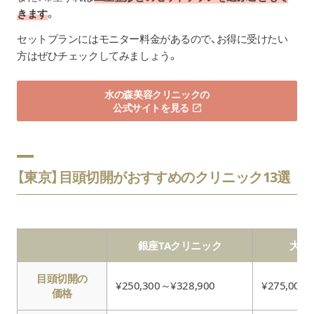
きます
。
セットプランにはモニター料金があるので、お得に受けたい
方はぜひチェックしてみましょう。
水の森美容クリニックの
公式サイトを見る
【東京】目頭切開がおすすめのクリニック13選
銀座TAクリニック
大塚
目頭切開の
¥250,300～¥328,900
¥275,000
価格