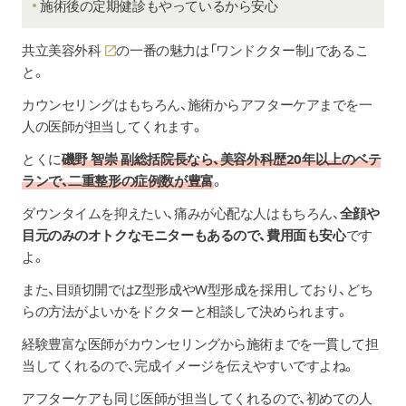
銀座
施術後の定期健診もやっているから安心
渋谷
品川
共立美容外科
の一番の魅力は「ワンドクター制」であるこ
六本木 など
と。
カウンセリングはもちろん、施術からアフターケアまでを一
人の医師が担当してくれます。
10:00～19:00
とくに
磯野 智崇 副総括院長なら、美容外科歴20年以上のベテ
診療時間
(不定休)
ランで、二重整形の症例数が豊富
。
ダウンタイムを抑えたい、痛みが心配な人はもちろん、
全顔や
目元のみのオトクなモニターもあるので、費用面も安心
です
カウンセリング
無料
よ。
また、目頭切開ではZ型形成やW型形成を採用しており、どち
らの方法がよいかをドクターと相談して決められます。
経験豊富な医師がカウンセリングから施術までを一貫して担
当してくれるので、完成イメージを伝えやすいですよね。
アフターケアも同じ医師が担当してくれるので、初めての人