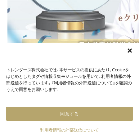
トレンダーズ株式会社では、本サービスの提供にあたり、Cookieを
eクリニックの特長3つ
はじめとしたタグや情報収集モジュールを用いて、利用者情報の外
部送信を行っています。『利用者情報の外部送信について』を確認の
「W型」「Z型」「リドレープ法（韓国式目頭切開）」の3種類
うえで同意をお願いします。
の目頭切開がある
全国トップクラスの技術力を持つ医師のみが施術をおこ
なう
同意する
e-クリニック新宿院 リュウ副院長なら、目元整形全般が
トクイ
利用者情報の外部送信について