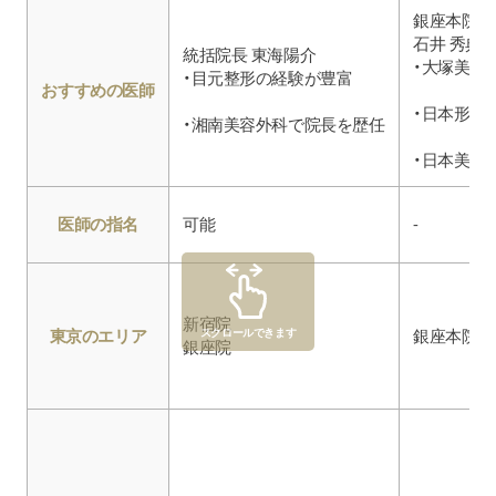
銀座本院院
石井 秀典
統括院長 東海陽介
・大塚美容
・目元整形の経験が豊富
おすすめの医師
・日本形成
・湘南美容外科で院長を歴任
・日本美容外
医師の指名
可能
-
新宿院
東京のエリア
スクロールできます
銀座本院
銀座院