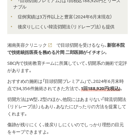
「目頭切開プレミアム」は1回税込188,920円とリーズ
ナブル
症例実績は3万件以上と豊富（2024年6月末現在）
後戻りしにくい
韓流切開法（リドレープ法）も提供
湘南美容クリニック
で目頭切開を受けるなら、
新宿本院
で技術統括医長を務める片岡 二郎医師がイチオシ
。
SBC内で技術教育チームに所属していて、切開系の施術で定評
があります。
おすすめの施術は「目頭切開プレミアム」で、2024年6月末時
点で34,356件施術されてきた方法で、
1回188,920円(税込)
。
切開方法はW型、Z型のほか、他院にはあまりない「韓流切開法
（リドレープ法）」もあり、あなたにぴったりの方法を提案して
くれます。
傷跡が残りにくく、後戻りしにくいのでしっかり理想の目元
をキープできますよ。