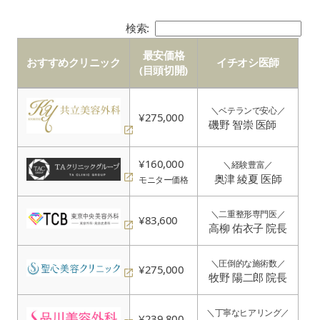
検索:
最安価格
おすすめクリニック
イチオシ医師
(目頭切開)
おすすめクリニック
最安価格
イチオシ医師
(目頭切開)
＼ベテランで安心／
¥275,000
磯野 智崇 医師
¥160,000
＼経験豊富／
奥津 綾夏 医師
モニター価格
＼二重整形専門医／
¥83,600
高柳 佑衣子 院長
＼圧倒的な施術数／
¥275,000
牧野 陽二郎 院長
＼丁寧なヒアリング／
¥239,800