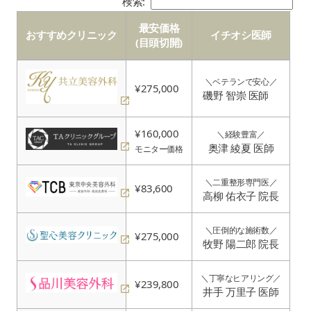
検索:
最安価格
おすすめクリニック
イチオシ医師
(目頭切開)
おすすめクリニック
最安価格
イチオシ医師
(目頭切開)
＼ベテランで安心／
¥275,000
磯野 智崇 医師
¥160,000
＼経験豊富／
奥津 綾夏 医師
モニター価格
＼二重整形専門医／
¥83,600
高柳 佑衣子 院長
＼圧倒的な施術数／
¥275,000
牧野 陽二郎 院長
＼丁寧なヒアリング／
¥239,800
井手 万里子 医師