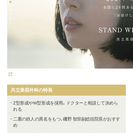
価格
池袋東口院 院長
村田 大典
おすすめの目頭切開の医師
・TCBの特別指導医、二重埋
・新宿区東南エリアで目元整形の
※TCB指名症例モデル2021年9月調べ
可能
医師の指名
※施術による
共立美容外科の特長
スクロールできます
Z型形成やW型形成を採用。ドクターと相談して決めら
全国109院
れる
新宿
二重の鉄人の異名をもつ、磯野 智崇副総括院長がおすす
高田馬場
め
池袋
エリア