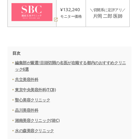
¥132,240
＼切開系に定評アリ／
片岡 二郎 医師
モニター価格
目次
編集部が厳選！目頭切開の名医が在籍する都内のおすすめクリニ
ック6選
共立美容外科
東京中央美容外科(TCB)
聖心美容クリニック
品川美容外科
湘南美容クリニック(SBC)
水の森美容クリニック