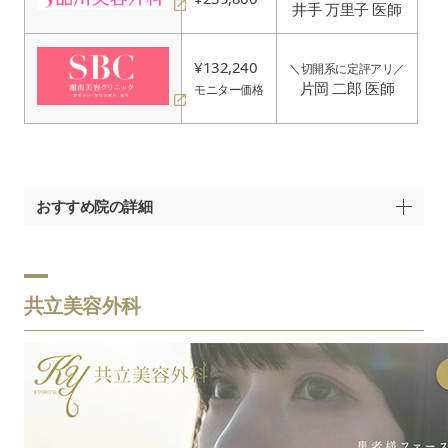
井手 万里子 医師
¥132,240
＼切開系に定評アリ／
片岡 二郎 医師
モニター価格
おすすめ院の詳細
共立美容外科
目頭切開の
¥83,600～¥354,500