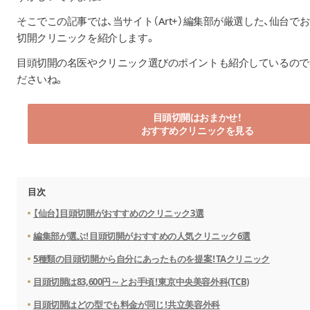
そこでこの記事では、当サイト（Art+）編集部が厳選した、仙台で
切開クリニックを紹介します。
目頭切開の名医やクリニック選びのポイントも紹介しているので
ださいね。
目頭切開はおまかせ！
おすすめクリニックを見る
目次
【仙台】目頭切開がおすすめのクリニック3選
編集部が選ぶ！目頭切開がおすすめの人気クリニック6選
5種類の目頭切開から自分にあったものを提案！TAクリニック
目頭切開は83,600円～とお手頃！東京中央美容外科(TCB)
目頭切開はどの型でも料金が同じ！共立美容外科