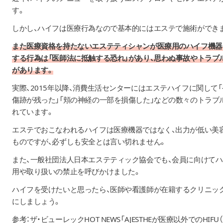
す。
しかし、ハイフは医療行為なので基本的にはエステで施術ができ
また医療資格を持たないエステティシャンが医療用のハイフ機器
する行為は「医師法に抵触する恐れ」があり、思わぬ事故やトラブ
があります。
実際、2015年以降、消費生活センターにはエステハイフに関して「
傷跡が残った」「頬の神経の一部を損傷した」などの数々のトラブ
れています。
エステでおこなわれるハイフは医療機器ではなく、出力が低い美
ものですが、必ずしも安全とは言い切れません。
また、一般社団法人日本エステティック協会でも、会員に向けて
用や取り扱いの禁止を呼びかけました。
ハイフを受けたいと思ったら、医師や看護師が在籍するクリニッ
にしましょう。
参考：
ザ・ビューレックHOT NEWS「AJESTHEが医療以外でのHIF