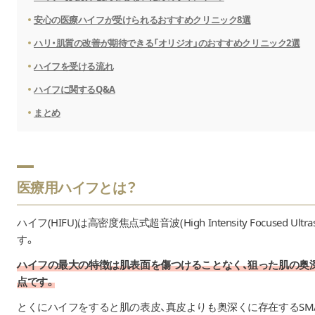
安心の医療ハイフが受けられるおすすめクリニック8選
ハリ・肌質の改善が期待できる「オリジオ」のおすすめクリニック2選
ハイフを受ける流れ
ハイフに関するQ&A
まとめ
医療用ハイフとは？
ハイフ(HIFU)は高密度焦点式超音波(High Intensity Focused Ultr
す。
ハイフの最大の特徴は肌表面を傷つけることなく、狙った肌の奥
点です。
とくにハイフをすると肌の表皮、真皮よりも奥深くに存在するSMA