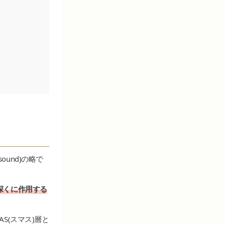
asound)の略で
深くに作用する
S(スマス)層と