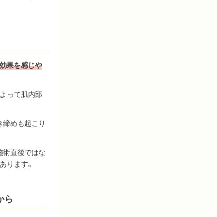
効果を感じや
によって肌内部
き締めも起こり
施術直後ではな
あります。
から