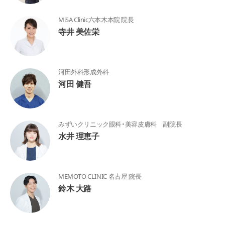
MiSA Clinic六本木本院 院長
寺井 美佐栄
河田外科形成外科
河田 健吾
みずいクリニック眼科・美容皮膚科 副院長
水井 理恵子
MEMOTO CLINIC 名古屋 院長
鈴木 大路