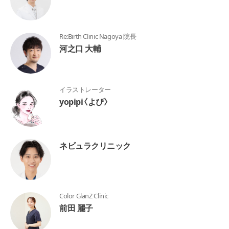
Re:Birth Clinic Nagoya 院長
河之口 大輔
イラストレーター
yopipi〈よぴ〉
ネビュラクリニック
Color GlanZ Clinic
前田 麗子