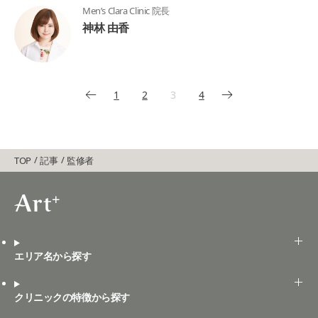
Men’s Clara Clinic 院長
神林 由香
1
2
3
4
TOP
記事
監修者
エリア名から探す
クリニックの特徴から探す