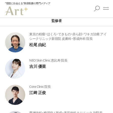
”理想に出会える”美容医療の専門メディア
監修者
東京の粉瘤・ほくろ・できもの・赤ら顔・ワキガ治療 アイ
シークリニック新宿院 皮膚科・形成外科 院長
松尾 由紀
NEO Skin Clinic 恵比寿 院長
吉川 優菜
Core Clinic 院長
江﨑 正俊
豊洲内科・糖尿病 / 形成・美容外科クリニック 副院長