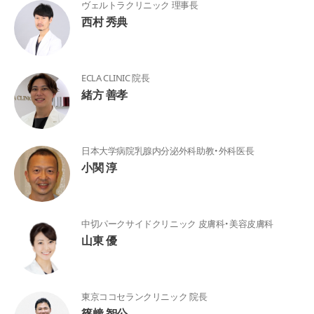
ヴェルトラクリニック 理事長
西村 秀典
ECLA CLINIC 院長
緒方 善孝
日本大学病院乳腺内分泌外科助教・外科医長
小関 淳
中切パークサイドクリニック 皮膚科・美容皮膚科
山東 優
東京ココセランクリニック 院長
篠﨑 智公