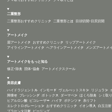
二重整形
二重整形おすすめクリニック
二重整形とは
目頭切開・目尻切開
アートメイク
眉アートメイク
おすすめクリニック
リップアートメイク
アイラインアートメイク
ヘアラインアートメイク
メンズアートメ
アートメイクをもっと知る
修正・除去
団体・協会
アートメイクスクール
美容皮膚
ハイドラジェントル
インモード
ヴェルべットスキン
リジュラン
脚痩せ
ブレッシング
ボトックス
ダーマペン
ほくろ除去
シミ取
ヒアルロン酸
ピコレーザー
ハイフ
ポテンツァ
糸リフト
エレクトロポレーション
おすすめクリニック
イオン導入
白玉注射
プラセンタ注射
ピーリング