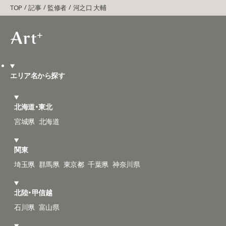
TOP
記事
監修者
河之口 大輔
エリア名から探す
北海道・東北
宮城県
北海道
関東
埼玉県
群馬県
東京都
千葉県
神奈川県
北陸・甲信越
石川県
富山県