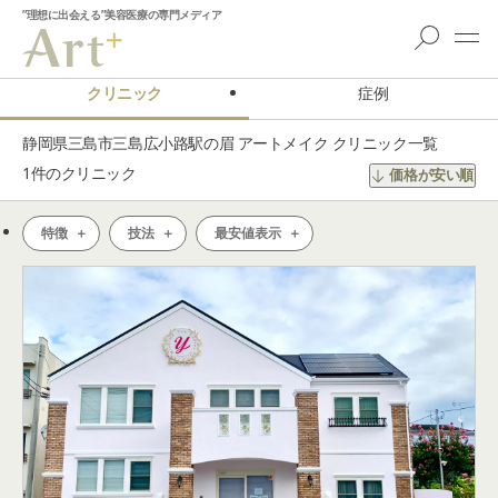
”理想に出会える”美容医療の専門メディア
クリニック
症例
静岡県三島市三島広小路駅の眉 アートメイク クリニック一覧
1
件のクリニック
価格が安い順
特徴
技法
最安値表示