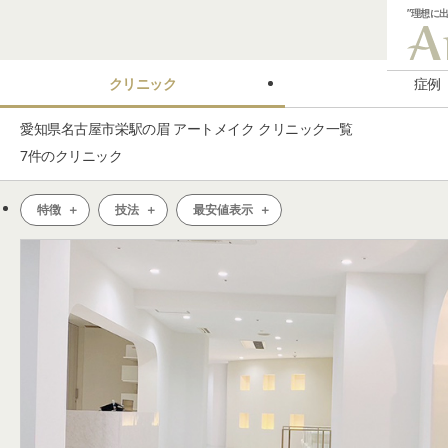
”理想に
クリニック
症例
愛知県名古屋市栄駅の眉 アートメイク クリニック一覧
7
件のクリニック
特徴
技法
最安値表示