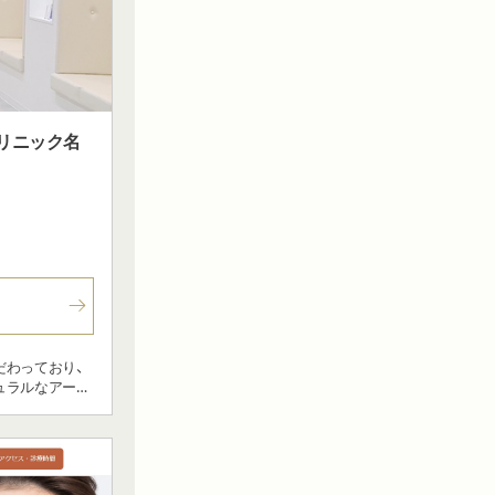
・クリニック名
だわっており、
ュラルなアート