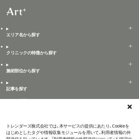
エリア名から探す
クリニックの特徴から探す
施術部位から探す
記事を探す
Art+の表記ルール
Art+とは
口コミ投稿
トレンダーズ株式会社では、本サービスの提供にあたり、Cookieを
はじめとしたタグや情報収集モジュールを用いて、利用者情報の外
部送信を行っています。『利用者情報の外部送信について』を確認の