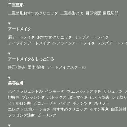
二重整形
二重整形おすすめクリニック
二重整形とは
目頭切開・目尻切開
アートメイク
眉アートメイク
おすすめクリニック
リップアートメイク
アイラインアートメイク
ヘアラインアートメイク
メンズアートメ
アートメイクをもっと知る
修正・除去
団体・協会
アートメイクスクール
美容皮膚
ハイドラジェントル
インモード
ヴェルべットスキン
リジュラン
脚痩せ
ブレッシング
ボトックス
ダーマペン
ほくろ除去
シミ取
ヒアルロン酸
ピコレーザー
ハイフ
ポテンツァ
糸リフト
エレクトロポレーション
おすすめクリニック
イオン導入
白玉注射
プラセンタ注射
ピーリング