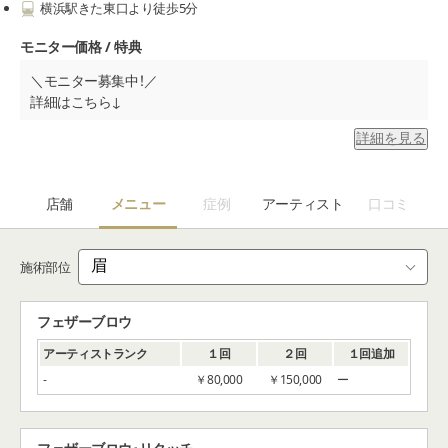
横浜駅きた東口より徒歩5分
モニター価格 / 特典
＼モニター募集中！／
詳細はこちら↓
詳細を見る
アーティストランク
１回
２回
１回追加
平日モニター【フェザーブロ
￥150,000
ウ】
￥88,000
店舗
メニュー
症例
アーティスト
口コミ
土日・祝日モニター【フェザ
￥150,000
ーブロウ】
￥98,000
モニター【エターナルリッ
￥160,000
施術部位
プ】
￥128,000
モニター【フェアリーライン
￥110,000
フェザーブロウ
(上)】
￥88,000
アーティストランク
１回
２回
１回追加
-
￥80,000
￥150,000