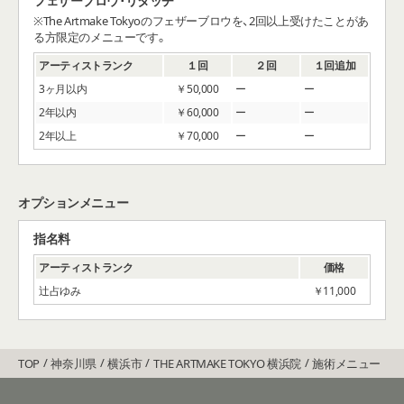
フェザーブロウ･リタッチ
※The Artmake Tokyoのフェザーブロウを、2回以上受けたことがあ
る方限定のメニューです。
アーティストランク
１回
２回
１回追加
3ヶ⽉以内
￥50,000
2年以内
￥60,000
2年以上
￥70,000
オプションメニュー
指名料
アーティストランク
価格
辻占ゆみ
￥11,000
TOP
神奈川県
横浜市
THE ARTMAKE TOKYO 横浜院
施術メニュー