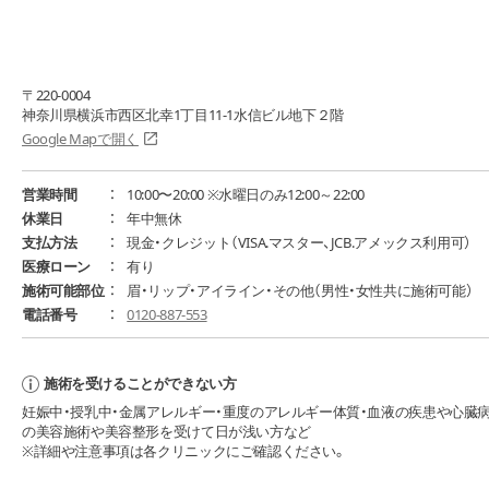
〒220-0004
神奈川県横浜市西区北幸1丁目11-1水信ビル地下２階
Google Mapで開く
営業時間
10:00〜20:00 ※水曜日のみ12:00～22:00
休業日
年中無休
支払方法
現金・クレジット（VISA.マスター、JCB.アメックス利用可）
医療ローン
有り
施術可能部位
眉・リップ・アイライン・その他（男性・女性共に施術可能）
電話番号
0120-887-553
施術を受けることができない方
妊娠中・授乳中・金属アレルギー・重度のアレルギー体質・血液の疾患や心臓
の美容施術や美容整形を受けて日が浅い方など
※詳細や注意事項は各クリニックにご確認ください。