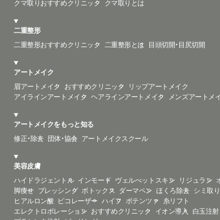
クマ取りおすすめクリニック
クマ取りとは
二重整形
二重整形おすすめクリニック
二重整形とは
目頭切開・目尻切開
アートメイク
眉アートメイク
おすすめクリニック
リップアートメイク
アイラインアートメイク
ヘアラインアートメイク
メンズアートメ
アートメイクをもっと知る
修正・除去
団体・協会
アートメイクスクール
美容皮膚
ハイドラジェントル
インモード
ヴェルべットスキン
リジュラン
脚痩せ
ブレッシング
ボトックス
ダーマペン
ほくろ除去
シミ取
ヒアルロン酸
ピコレーザー
ハイフ
ポテンツァ
糸リフト
エレクトロポレーション
おすすめクリニック
イオン導入
白玉注射