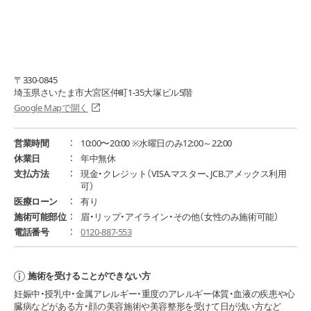
〒330-0845
埼玉県さいたま市大宮区仲町1-35大塚ビル5階
Google Mapで開く
営業時間
10:00〜20:00 ※水曜日のみ12:00～22:00
休業日
年中無休
支払方法
現金・クレジット（VISA.マスター、JCB.アメックス利用
可）
医療ローン
有り
施術可能部位
眉・リップ・アイライン・その他（女性のみ施術可能）
電話番号
0120-887-553
施術を受けることができない方
妊娠中・授乳中・金属アレルギー・重度のアレルギー体質・血液の疾患や心
臓病などがある方・顔の美容施術や美容整形を受けて日が浅い方など