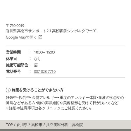
〒760-0019
香川県高松市サンポ－ト2-1 高松駅前シンボルタワー9F
Google Mapで開く
営業時間
10:00～19:00
休業日
なし
施術可能部位
眉
電話番号
087-823-7710
施術を受けることができない方
妊娠中・授乳中・金属アレルギー・重度のアレルギー体質・血液の疾患や心
臓病などがある方・顔の美容施術や美容整形を受けて日が浅い方など
※詳細や注意事項は各クリニックにご確認ください。
TOP
香川県
高松市
共立美容外科 高松院