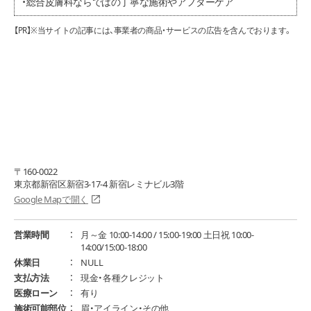
・総合皮膚科ならではの丁寧な施術やアフターケア
【PR】※当サイトの記事には、事業者の商品・サービスの広告を含んでおります。
〒160-0022
東京都新宿区新宿3-17-4 新宿レミナビル3階
Google Mapで開く
営業時間
月～金 10:00-14:00 / 15:00-19:00 土日祝 10:00-
14:00/15:00-18:00
休業日
NULL
支払方法
現金・各種クレジット
医療ローン
有り
施術可能部位
眉・アイライン・その他