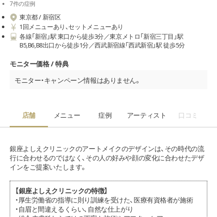
7件の症例
東京都 / 新宿区
1回メニューあり、セットメニューあり
各線「新宿」駅 東口から徒歩3分／東京メトロ「新宿三丁目」駅
B5,B6,B8出口から徒歩1分／西武新宿線「西武新宿」駅 徒歩5分
モニター価格 / 特典
モニター・キャンペーン情報はありません。
店舗
メニュー
症例
アーティスト
口コミ
銀座よしえクリニックのアートメイクのデザインは、その時代の流
行に合わせるのではなく、その人の好みや顔の変化に合わせたデザ
インをご提案いたします。
【銀座よしえクリニックの特徴】
・厚生労働省の指導に則り訓練を受けた、医療有資格者が施術
・自眉と間違えるくらい、自然な仕上がり