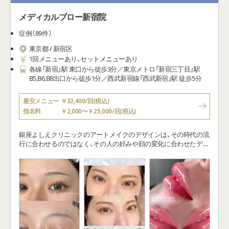
メディカルブロー新宿院
症例（89件）
東京都 / 新宿区
1回メニューあり、セットメニューあり
各線「新宿」駅 東口から徒歩3分／東京メトロ「新宿三丁目」駅
B5,B6,B8出口から徒歩1分／西武新宿線「西武新宿」駅 徒歩5分
最安メニュー
￥32,400/回(税込)
指名料
￥2,000〜￥25,000/回(税込)
銀座よしえクリニックのアートメイクのデザインは、その時代の流
行に合わせるのではなく、その人の好みや顔の変化に合わせたデザ
インをご提案いたします。