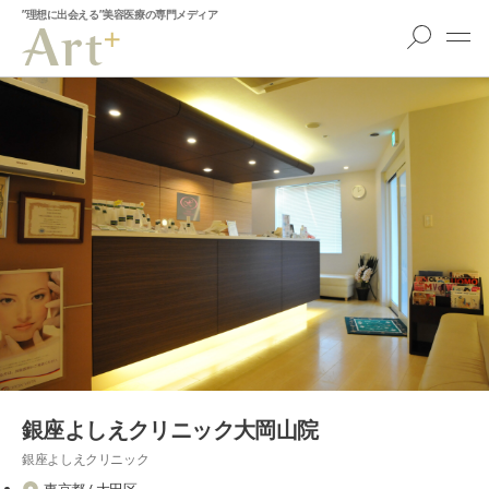
”理想に出会える”美容医療の専門メディア
銀座よしえクリニック大岡山院
銀座よしえクリニック
東京都 / 大田区