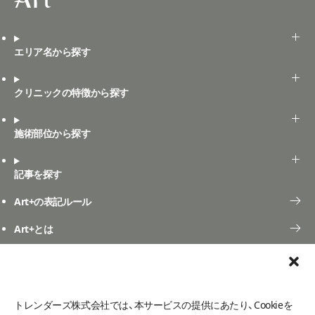
エリア名から探す
クリニックの特徴から探す
施術部位から探す
記事を探す
Art+の表記ルール
Art+とは
口コミ投稿
よくある質問
お問い合わせ
ご利用規定
口コミ利用規約
トレンダーズ株式会社では、本サービスの提供にあたり、Cookieを
利用者情報の外部送信について
メディア掲載
プライバシーポリシー