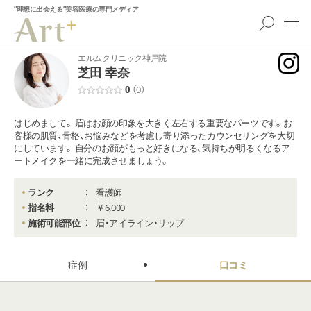
”理想に出会える”美容医療の専門メディア
エルムクリニック神戸院
芝田 幸奈
0
（0）
はじめまして。 眉はお顔の印象を大きく左右する重要なパーツです。お
客様の肌質、骨格、お悩みなどを考慮し寄り添ったカウンセリングを大切
にしています。 自分のお顔がもっと好きになる、気持ちが明るくなるア
ートメイクを一緒に完成させましょう。
ランク
看護師
指名料
￥6,000
施術可能部位
眉・アイライン・リップ
症例
口コミ