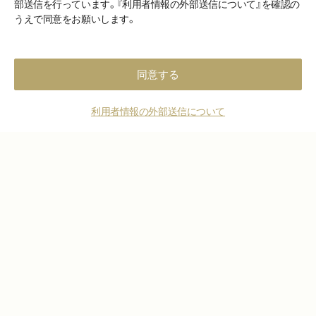
部送信を行っています。『利用者情報の外部送信について』を確認の
うえで同意をお願いします。
エリア名から探す
同意する
クリニックの特徴から探す
利用者情報の外部送信について
施術部位から探す
記事を探す
Art+の表記ルール
Art+とは
口コミ投稿
よくある質問
お問い合わせ
ご利用規定
口コミ利用規約
利用者情報の外部送信について
メディア掲載
プライバシーポリシー