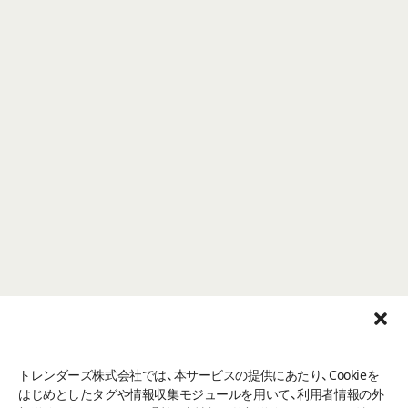
TOP
兵庫県
神戸市
エルムクリニック神戸院
芝田 幸奈
口コミ一
覧
トレンダーズ株式会社では、本サービスの提供にあたり、Cookieを
はじめとしたタグや情報収集モジュールを用いて、利用者情報の外