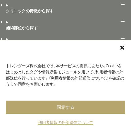
クリニックの特徴から探す
施術部位から探す
記事を探す
Art+の表記ルール
トレンダーズ株式会社では、本サービスの提供にあたり、Cookieを
Art+とは
はじめとしたタグや情報収集モジュールを用いて、利用者情報の外
部送信を行っています。『利用者情報の外部送信について』を確認の
口コミ投稿
うえで同意をお願いします。
よくある質問
お問い合わせ
ご利用規定
口コミ利用規約
利用者情報の外部送信について
メディア掲載
プライバシーポリシー
運営会社
同意する
©2026 - Art+
利用者情報の外部送信について