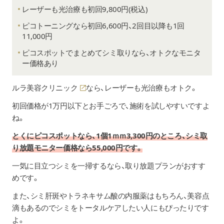
※31mm以上：1mmあたり80
AM10:00～PM7:00
レーザーも光治療も初回9,800円(税込)
ピコトーニングなら初回6,600円、2回目以降も1回
初回価格1回：7,800円
【博多院】
11,000円
通常価格1回：9,800円
AM9:00～PM6:00
5回：41,650円
診察時間
ピコスポットでまとめてシミ取りなら、オトクなモニタ
ピコトーニング（顔）
10回：78,400円
【小倉院】
ー価格あり
※一部の院のみ
9:00～18:00
※初回価格はSBCでピコトー
ルラ美容クリニック
なら、レーザーも光治療もオトク。
ピコレーザーフラクショナル
【久留米院】
ピコダブルを受けたことが無
AM9:00～PM6:00
初回価格が1万円以下とお手ごろで、施術を試しやすいですよ
ね。
首・手の甲・ワキ・
現金
乳輪・鼠径部
とくにピコスポットなら、1個1ｍｍ3,300円のところ、シミ取
デビットカード
ピコトーニング（ボディ）
支払い方法
各1箇所
クレジットカード
り放題モニター価格なら55,000円です。
※一部の院のみ
1回：11,000円
メディカルローン
5回：49,900円
一気に目立つシミを一掃するなら、取り放題プランがおすす
めです。
カウンセリング料
無料
背中上部・臀部
また、シミ肝斑やトラネキサム酸の内服薬はもちろん、美容点
各1箇所
ピコトーニング（ボディ）
滴もあるのでシミをトータルケアしたい人にもぴったりです
1回：22,800円
※一部の院のみ
よ。
5回：105,000円