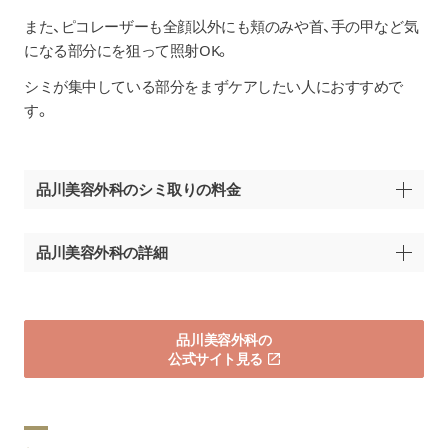
グルタチオン
1アンプル：2,200円
また、ピコレーザーも全顔以外にも頬のみや首、手の甲など気
になる部分にを狙って照射OK。
シミが集中している部分をまずケアしたい人におすすめで
す。
品川美容外科のシミ取りの料金
メニュー名
料金（
品川美容外科の詳細
水玉スキン
8,800円
【品川美容外科 福岡院】
福岡県福岡市中央区今泉1-20-2
パール美肌（初回）
3,500円
品川美容外科の
天神MENTビル2F
公式サイト見る
西鉄天神大牟田線福岡駅「南口」徒歩約
レーザートーニング
市営地下鉄天神南駅「1番出口」徒歩約6
（全顔 1回・初回）
5,190円
福岡のクリニック
※スキンクリニック横浜院を除く全院で提供
【品川スキンクリニック 福岡院】
※提携院