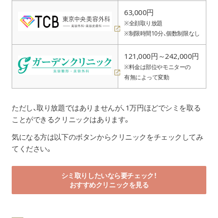
Qスイッチルビーレーザー
63,000円
（シミ・そばかす
非会員：5,39
※全顔取り放題
（1mm×1mm）1回）
BMC会員：4,
※制限時間10分、個数制限なし
※スキンクリニック品川本院のみ
121,000円～242,000円
フォトシルクプラス
※料金は部位やモニターの
8,640円
（顔全体（こめかみ除く） 1回・初回）
有無によって変動
トラネックスピール
スクロールできます
全顔：18,70
※一部の院のみ
ただし、取り放題ではありませんが、1万円ほどでシミを取る
ことができるクリニックはあります。
コラーゲンピール
全顔 初回：10
気になる方は以下のボタンからクリニックをチェックしてみ
てください。
サリチル酸
（顔全体）
ケミカルピーリング
非会員：4,65
シミ取りしたいなら要チェック！
BMC会員価格
おすすめクリニックを見る
グロスピール
アクレス/メ
※品川本院・上野院・立川院・