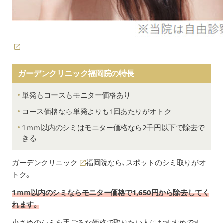
美白セット30日分
トラネキサム酸(90錠)
+ユベラ(60錠)
11,000円
+シナール(90錠)
+HQクリーム1本
ガーデンクリニック福岡院の特長
DREXエッセンスS
16,500円
単発もコースもモニター価格あり
DREXエッセンスS
9,680円
専用ダーマローラー
コース価格なら単発よりも1回あたりがオトク
1ｍｍ以内のシミはモニター価格なら2千円以下で除去で
きる
ガーデンクリニック
福岡院なら、スポットのシミ取りがオ
トク。
1ｍｍ以内のシミならモニター価格で1,650円から除去してく
れます。
小さめのシミを手ごろな価格で取りたい人におすすめです