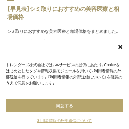
エゼリス（各
町田院・新潟院・静岡院・
【早見表】シミ取りにおすすめの美容医療と相
16,200円
梅田院を除く全院
場価格
1回
シミ取りにおすすめな美容医療と相場価格をまとめました。
白雪点滴
非会員：14,9
BMC会員：11
1回あたりの効果が高いものやダウンタイムがほとんどない
手軽なものまで、シミ取りの美容医療はさまざまです。
高濃度ビタミンC点滴
※品川本院・渋谷院・表参道院・
1回：19,990
自分のシミのタイプや予算をもとに、ぴったりの施術を見つ
銀座院・心斎橋院・広島院のみ
トレンダーズ株式会社では、本サービスの提供にあたり、Cookieを
けてみてくださいね。
はじめとしたタグや情報収集モジュールを用いて、利用者情報の外
部送信を行っています。『利用者情報の外部送信について』を確認の
60カプセル：2
トラネキサム酸
うえで同意をお願いします。
90カプセル：3
施術
レーザー
光治療
ナノHQクリームEX（5g）
2,200円
同意する
1回の効果
高
中
美白対策セット
（30日分）
利用者情報の外部送信について
トラネキサム酸、シナール、
相場価格
3,000～
15,000～
10,700円