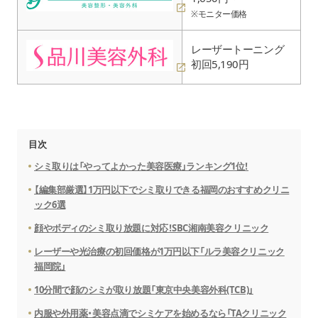
※モニター価格
レーザートーニング
初回5,190円
目次
シミ取りは「やってよかった美容医療」ランキング1位！
【編集部厳選】1万円以下でシミ取りできる福岡のおすすめクリニ
ック6選
顔やボディのシミ取り放題に対応！SBC湘南美容クリニック
レーザーや光治療の初回価格が1万円以下「ルラ美容クリニック
福岡院」
10分間で顔のシミが取り放題「東京中央美容外科(TCB)」
内服や外用薬・美容点滴でシミケアを始めるなら「TAクリニック