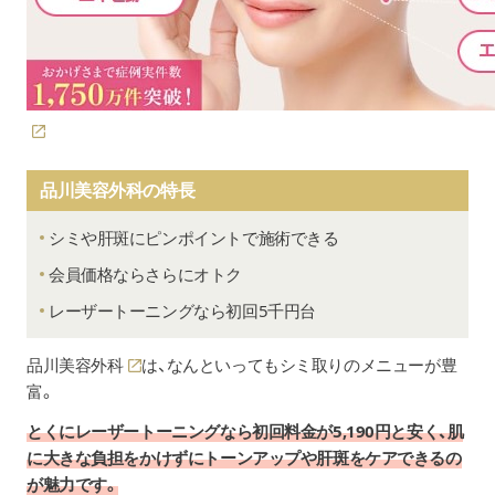
IPL治療
5回通常価格：88,000円
モニター価格：71,500円
【美白セット】
シナール・ユベラ・
9,350円
トラネキサム酸（トランサミン）
1か月分 90錠ずつ
品川美容外科の特長
シミや肝斑にピンポイントで施術できる
【美白セット】
シナール・ユベラ・
10,890円
会員価格ならさらにオトク
タチオン1か月分 90錠ずつ
レーザートーニングなら初回5千円台
シナール（90錠）
2,970円
品川美容外科
は、なんといってもシミ取りのメニューが豊
富。
ユベラ（90錠）
2,970円
とくにレーザートーニングなら初回料金が5,190円と安く、肌
ピュアホワイト点滴
11,000円
に大きな負担をかけずにトーンアップや肝斑をケアできるの
が魅力です。