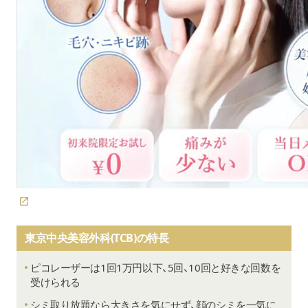
ピコトーニング
1回：2,200円
上唇+下唇セット
初回：11,000円
ルメッカ
2回目以降：16,500円
全顔
5回コース：66,000円
10回コース：110,000円
ルメッカ
1回：22,000円
手の甲・足の甲
ルメッカ
1回：33,000円
二の腕
東京中央美容外科(TCB)の特長
ルメッカ
1回：33,000円
前腕
ピコレーザーは1回1万円以下、5回、10回と好きな回数を
受けられる
ルメッカ
1回：55,000円
シミ取り放題なら大きさを気にせず、顔のシミを一気に