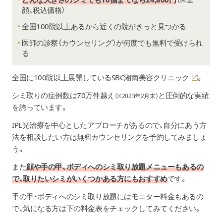
顔、税込価格）
全国100院以上あるから近くの院がきっと見つかる
医師の診察（カウンセリング）が何度でも無料で受けられ
る
全国に100院以上展開している
SBC湘南美容クリニック
。
シミ取りの症例数は70万件越え
と圧倒的な実績
（※2023年2月末）
を誇っています。
IPL光治療を中心としたアプローチがあるので、自分にあう方
法を相談したい方は無料カウンセリングを予約してみましょ
う。
また
顔や手の甲、ボディへのシミ取り放題メニューもあるの
で、取りたいシミがいくつかある方にもおすすめ
です。
手の甲・ボディへのシミ取り放題にはモニター料金もあるの
で、気になる方は下の料金表をチェックしてみてください。