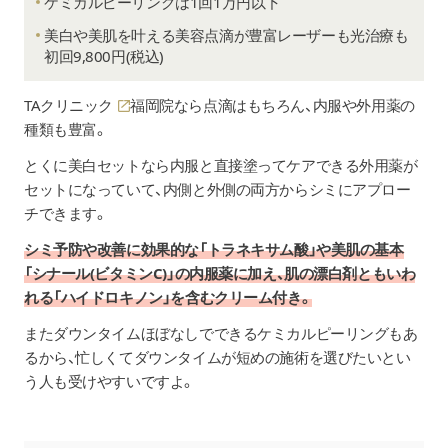
ケミカルピーリングは1回1万円以下
5回コース：73,700円
シミ治療ハイドロキノン療法
スクロールできます
¥28,000
美白や美肌を叶える美容点滴が豊富レーザーも光治療も
美肌スタートセット
【背中上部＋背中下部】
初回9,800円(税込)
1回：27,500円
シミ 肝斑セット
¥5,500
5回コース：110,000円
TAクリニック
福岡院なら点滴はもちろん、内服や外用薬の
種類も豊富。
シミ、肝斑セット
¥11,000
パーフェクト
※コース料金の支払い方法は、現金または医療ローンのみ
とくに美白セットなら内服と直接塗ってケアできる外用薬が
可能。
セットになっていて、内側と外側の両方からシミにアプロー
コースメニューは当日のコース消化は不可。
1回：¥8,150
チできます。
5回コース：¥36,700
イオン導入
10回コース：¥66,300
シミ予防や改善に効果的な「トラネキサム酸」や美肌の基本
薬剤追加 各種：¥6,120
「シナール(ビタミンC)」の内服薬に加え、肌の漂白剤ともいわ
れる「ハイドロキノン」を含むクリーム付き。
1回：¥9,170
サリチル酸ピーリング
またダウンタイムほぼなしでできるケミカルピーリングもあ
5回コース：¥40,800
るから、忙しくてダウンタイムが短めの施術を選びたいとい
う人も受けやすいですよ。
【ライト（600mg）】
1回：¥5,910
5回：¥28,600