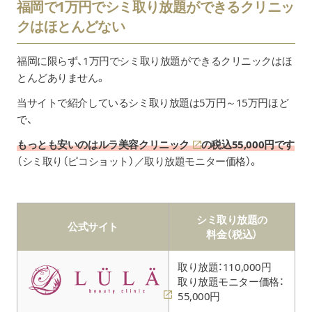
福岡で1万円でシミ取り放題ができるクリニッ
福岡県福岡市中央区今泉1-20-2
ピコレーザー
クはほとんどない
天神MENTビル2F
（ピコトーニング
9,790円
西鉄天神大牟田線福岡駅「南口」徒歩約
ホホ 初回）
市営地下鉄天神南駅「1番出口」徒歩約6
※院によって機器が異なります
福岡に限らず、1万円でシミ取り放題ができるクリニックはほ
とんどありません。
休診日
不定休
スクロールできます
ピコレーザー
当サイトで紹介しているシミ取り放題は5万円～15万円ほど
（ピコフラクショナル
16,500円
で、
ホホ＋鼻）
診察時間
10:00～19:00
※院によって機器が異なります
もっとも安いのは
ルラ美容クリニック
の税込55,000円です
クレジットカード、現金一括、
（シミ取り（ピコショット）／取り放題モニター価格）。
支払い方法
シミ・肝斑トーニング
デビットカード、メディカルローン
（鼻と鼻下／ホホ下のいずれか1回
非会員：14,9
（レーザー治療のみ））
BMC会員：11
カウンセリング料
無料
※スキンクリニック横浜院を除く全院で提供
シミ取り放題の
公式サイト
料金（税込）
Qスイッチヤグレーザー
（シミ・そばかす
非会員：5,39
取り放題：110,000円
（1mm×1mm）1回）
BMC会員：4,
取り放題モニター価格：
※スキンクリニック横浜院を除く全院で提供
55,000円