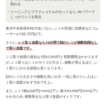
二の腕＋前腕
取れる
トーニングとフラクショナルのセットなら、Wパワーで
ルメッカ
1回：11,000円
しっかりシミを除去
デコルテ
東京中央美容外科(TCB)
なら、シミや肝斑に効果的なピコレ
ルメッカ
1回：44,000円
背中(上or下)
ーザーが1回1万円以下。
スクロールできます
さらに、
シミ取り放題なら10分間で顔のシミが個数制限なし
ルメッカ
1回：77,000円
で取り放題です。
背中(全面)
シミ取り放題の場合は1回63,000円と初期費用はかかります
ルメッカセットプラン
が、シミ取りはシミのサイズが大きく、個数が増えるほど、シ
＜初回キャンペーン＞
ルメッカ
ミ取りにかかる総額も高くなります。
21,780円
＋コラーゲンピーリング
＋イオン導入
顔のシミの大きさや個数を気にせず、一気に取りたい人はシ
＜2回目以降の方＞
(ビタミンC・バクチオール・
ミ取り放題がおすすめですよ。
27,500円
トラネキサム酸)
また、シミ1個6,600円(1mm以下)～最大64,900円(3cm以下)
かかるため、複数取るなら取り放題がオトクです。
美肌革命セットプラン
ルメッカ
＜初回キャンペーン＞