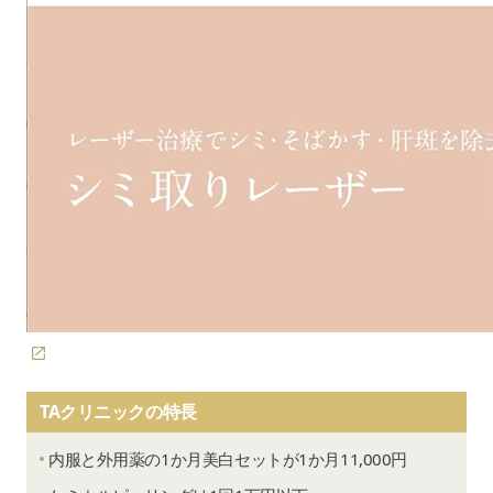
【久留米院】
ハイパー2000mg：11,000円
久留米市東町39-8 第21上野ビル 3F
初回：¥9,990
特別料金：8,770円
ピコレーザー
天神大牟田線 西鉄久留米駅から徒歩3
1回：¥20,400
ニップルトーニング
5回：¥81,500
※特別料金は、ほかの美容皮膚
ハイドロキノン処方付き
【西鉄福岡天神駅前院】
スクロールできます
10回：¥152,800
手術と同時の場合に限る。
福岡市中央区天神1-4-1 西日本新聞会館 
天神南駅から徒歩1分
1mm以下：¥6,600
西鉄福岡（天神）駅から徒歩3分
【全顔】
5mm以下：¥14,300
福岡市地下鉄 天神駅から徒歩5分
1回：6,600円
ピコレーザー
10mm以下：¥20,900
5回コース：29,700円
シミ取り
20mm以下：¥37,400
休診日
不定休
30mm以下：¥64,900
【デコルテ】
1回：6,600円
診察時間
9:00～19:00
1回：¥19,800
5回コース：29,700円
ピコレーザー
5回：¥89,040
フラクショナル
現金、デビット、クレジットカード、
10回：¥158,400
【全顔＋首】
支払い方法
サリチル酸
医療ローン、スマホ決済（QRコード決済
1回：11,000円
ケミカルピーリング
TAクリニックの特長
5回コース：49,500円
ピコレーザー
1回【頬】：¥24,800
カウンセリング料
無料
トーニング
5回【頬】：¥100,300
【背中上部or背中下部】
内服と外用薬の1か月美白セットが1か月11,000円
＋フラクショナル
1回：16,500円