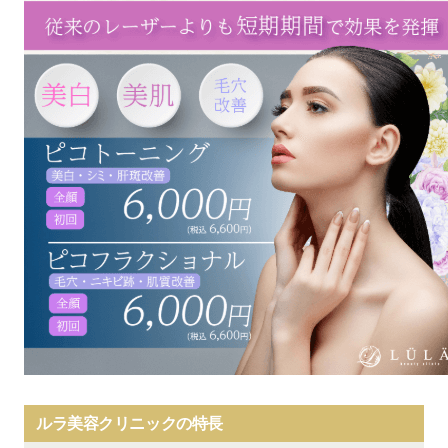
浅野1-1-1 アミュプラザ小倉 東館4F
顔 1回
小倉駅から徒歩1分
初回価格：7,800円
通常価格：9,800円
シミ取りレーザー3
【久留米院】
※初回価格はSBCで
（シミ取り3個）
福岡県久留米市天神町1番地6
シミ取りレーザー、
千歳プラザ東館3階
ピコスポットシミ取り放題を
西鉄久留米駅から徒歩1分
受けたことが無い方が対象。
【福岡院】
顔 1回：24,800円
シミ取りレーザー10
1月1日のみ休診
ボディ 1回：39,800円
（シミ取り10個）
※ボディの施術は、手の甲・腕
※一部の院のみ
【博多院】
背中上部下部いずれの部位から
なし
休診日
2mm以下：2,680円
【小倉院】
スクロールできます
4mm以下：4,200円
1月1日のみ休診
スクロールできます
6mm以下：5,980円
シミ取りレーザー
10mm以下：8,100円
【久留米院】
顔のみ／肝斑以外
16mm以下：13,770円
元旦のみ休診
※一部の院のみ
22mm以下：18,800円
ルラ美容クリニックの特長
30mm以下：24,000円
【福岡院】