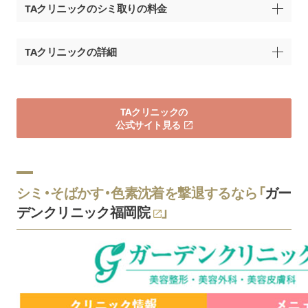
10回：¥53,000
TAクリニックのシミ取りの料金
【スタンダード（1200mg）】
メニュー名
料金（税込）
1回：¥9,990
白玉点滴・白玉注射
TAクリニックの詳細
5回：¥47,900
10回：¥89,700
ララピール
1回：16,000円
福岡県福岡市中央区今泉1-11-5
全顔+首
6回：80,000円
ロクラス今泉 5階
【プレミアム（1800mg）】
TAクリニックの
福岡TAクリニック
市営地下鉄七隈線 天神南駅より徒歩5
1回：¥13,200
美容点滴
公式サイト見る
西鉄天神大牟田線 西鉄福岡（天神）駅よ
600mg：9,900円
5回：¥62,200
グルタチオン
西鉄バスセンター天神駅より徒歩6分
10回：¥117,200
美容点滴
休診日
不定休
1000mg：12,100円
1回：¥14,300
高濃度グルタチオン
シミ・そばかす・色素沈着を撃退するなら「
ガー
高濃度ビタミンC点滴療法
5回：¥61,200
10回：¥122,300
診察時間
10:00～19:00
デンクリニック福岡院
」
【顔】
1回：8,300円
スクロールできます
現金一括、銀行振込、
初回：6,300円
※一部の院では取り扱っておりません、お問い合わせくだ
支払い方法
クレジットカード、デビットカード、
さい。
医療ローン
6回：46,200円
初回（6回）：37,800円
サリチル酸マクロゴール
カウンセリング料
無料