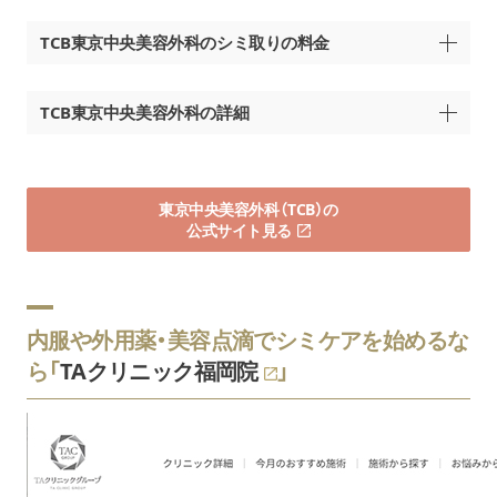
＋ハイドラフェイシャル
24,200円
(ジェントル)
TCB東京中央美容外科のシミ取りの料金
＋イオン導入
＜2回目以降の方＞
(ビタミンC・バクチオール・
30,800円
メニュー名
料金（税込）
トラネキサム酸)
TCB東京中央美容外科の詳細
シミ取り放題レーザー治療
【ビタミンC】
【福岡天神院】
全顔 取り放題
¥63,000
1回：4,400円
福岡市中央区天神2-7-6 DADAビル 6F
※制限時間10分、個数制限なし
5回コース：19,800円
東京中央美容外科（TCB）の
西鉄福岡（天神）駅から徒歩5分
イオン導入
公式サイト見る
地下鉄天神駅から徒歩4分
【トラネキサム酸】
1回：¥9,800
ピコレーザー
1回：4,400円
5回：¥49,900
ライト
【小倉院】
5回コース：19,800円
10回：¥91,660
北九州市小倉北区米町1-1-1 小倉駅前ひ
JR小倉駅から徒歩3分
内服や外用薬・美容点滴でシミケアを始めるな
プチ200mg：3,270円
1回：¥33,200
北九州モノレール小倉線 平和通駅から
ピコレーザー
ら「
TAクリニック福岡院
」
5回：¥99,900
スタンダード
ナチュラル600mg：5,500円
10回：¥183,400
【福岡博多院】
特別料金※：4,370円
福岡市博多区博多駅東2-4-6 ハカタベビル
福岡のクリニック
JR博多駅から徒歩3分
1回：¥66,300
ピコレーザー
スタンダード1200mg ：8,800
地下鉄博多駅から徒歩5分
5回：¥305,600
白玉点滴
プレミア
特別料金※：6,570円
10回：¥590,800
(グルタチオン点滴)