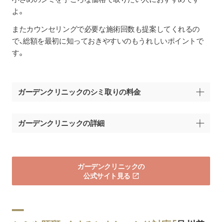
よ。
またカウンセリングで必要な施術回数も提案してくれるの
で、総額を最初に知っておきやすいのもうれしいポイントで
す。
ガーデンクリニックのシミ取りの料金
メニュー名
料金（税込）
ガーデンクリニックの詳細
1mm：3,300円
ピコシミ取り
福岡県福岡市中央区大名1丁目15-35
モニター価格：1,650円
福岡院
FPG links DAIMYO Ⅲ 5階
ガーデンクリニックの
地下鉄天神駅から徒歩3分
顔
公式サイト見る
通常価格：220,000円
休診日
年中無休
モニター価格：165,000円
手の甲・首
診察時間
10:00～19:00