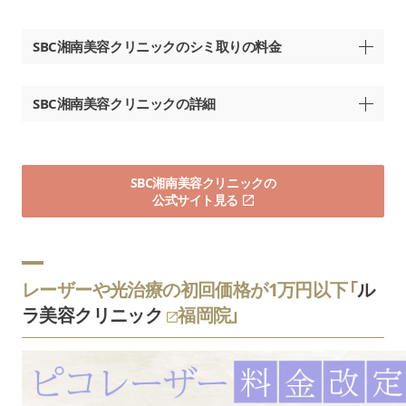
SBC湘南美容クリニックのシミ取りの料金
メニュー名
料金（税込
SBC湘南美容クリニックの詳細
全顔
【福岡院】
1回：49,800円(税込)
福岡県福岡市中央区渡辺通
※個数の上限なし
SBC湘南美容クリニックの
4-9-25 Luz福岡天神7階
公式サイト見る
天神南駅より徒歩3分
手の甲
1回：67,000円
【博多院】
ピコスポット シミ取り放題
モニター価格：53,600円
福岡県福岡市博多区博多駅
※一部の院のみ
※15分以内で施術できる範囲
東2丁目5番33号
レーザーや光治療の初回価格が1万円以下「
ル
テンザホテル4F
肘上、肘下（手の甲含む）、
ラ美容クリニック
福岡院」
（ゲートスクエア駅前）
背中上部、背中下部いずれか
福岡のクリニック
博多駅筑紫口から徒歩3分
198,000円
モニター価格：168,000円
【小倉院】
※30分以内で施術できる範囲
福岡県北九州市小倉北区