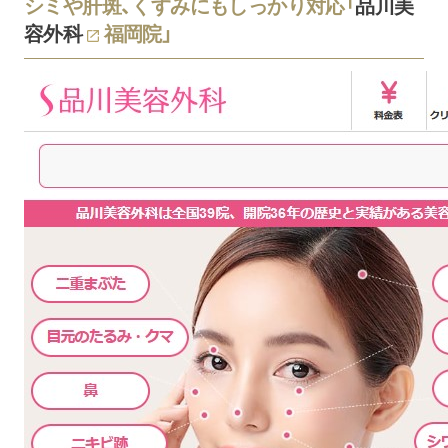
シミや肝斑、くすみにもしっかり対応「
品川美
通常価格：165,000円
ピコシミ取り放題
モニター価格：121,000円
容外科
福岡院」
現金、クレジットカード、
スクロールできます
支払い方法
医療ローン
肘上・肘下（手の甲まで含む
（クレジット・医療ローンは分割払いも
背中上部・背中下部・
デコルテ
カウンセリング料
無料
通常価格：242,000円
モニター価格：198,000円
全顔
1回通常価格：22,000円
モニター価格：11,000円
ピコレーザートーニング
5回コース：99,000円
モニター価格：48,400円
YAGレーザー
1回通常価格：33,000円
（ヤグレーザー）
モニター価格：22,000円
スクロールできます
1回通常価格：22,000円
モニター価格：初回 11,00