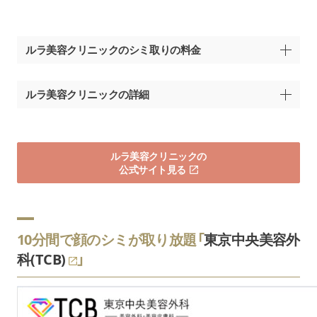
5回（モニター価格）：94,500円
ルラ美容クリニックのシミ取りの料金
メニュー名
料金（税込）
ルラ美容クリニックの詳細
1mm：3,300円
福岡県福岡市中央区大名2-1-7
10mm：33,000円
シミ取り（ピコショット）
福岡院
FPG links DAIMYO 2階
取り放題：110,000円
ルラ美容クリニックの
「天神駅」 徒歩5分
取り放題モニター価格：55,00
公式サイト見る
休診日
不定休
初回：6,600円
ピコトーニング
2回目以降：11,000円
全顔
5回コース：49,500円
診察時間
10:00～19:00
10分間で顔のシミが取り放題「
東京中央美容外
10回コース：88,000円
スクロールできます
科(TCB)
」
支払い方法
現金、クレジットカード、医療ローン
ピコトーニング
初回：6,600円
首
2回目以降：11,000円
カウンセリング料
無料