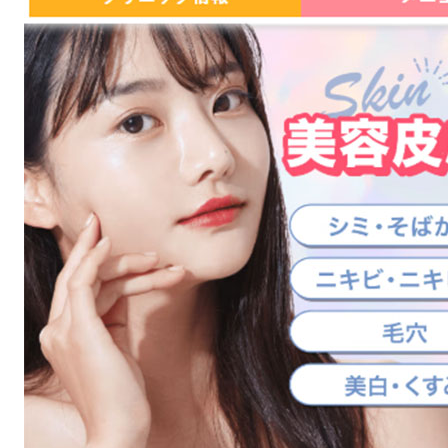
ピーリング
【デコルテ】
1回：11,000円
6回：52,800円
【背中(上or中or下)】
1回：11,000円
6回：52,800円
トラネキサム酸
3,300円
90錠（30日分）
ユベラ
3,300円
60錠（30日分）
シナール
3,300円
90錠（30日分）
HQクリーム
2,200円
1本