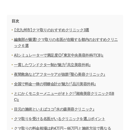
目次
【北九州市】クマ取りのおすすめクリニック3選
編集部が厳選！クマ取りの名医が在籍する都内のおすすめクリニ
ック６選
AIシミュレーターで満足度◎「東京中央美容外科(TCB)」
一貫したワンドクター制が魅力「共立美容外科」
夜間救急などアフターケアが抜群「聖心美容クリニック」
全国で料金一律の明瞭会計が魅力！「品川美容外科」
とにかくモニターメニューがオトク！「湘南美容クリニック(SB
C)」
目元の施術といえばココ「水の森美容クリニック」
クマ取りを受ける名医がいるクリニックを選ぶポイント
クマ取りの料金相場は約4万円～66万円と施術方法で異なる