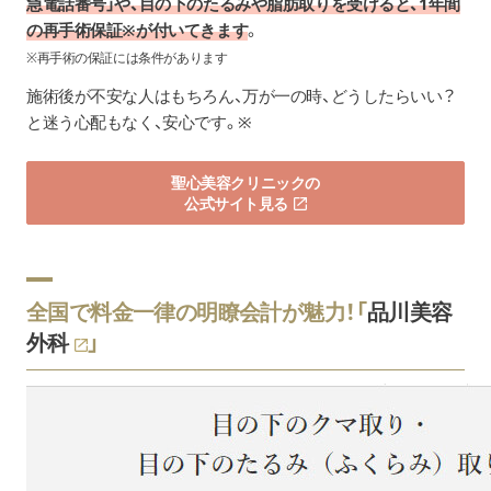
急電話番号」や、目の下のたるみや脂肪取りを受けると、1年間
の再手術保証※が付いてきます
。
※再手術の保証には条件があります
施術後が不安な人はもちろん、万が一の時、どうしたらいい？
と迷う心配もなく、安心です。※
聖心美容クリニックの
公式サイト見る
全国で料金一律の明瞭会計が魅力！「
品川美容
外科
」