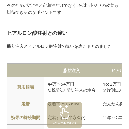
そのため、安定性と定着性だけでなく、色味・小ジワの改善も
期待できるのがポイントです。
ヒアルロン酸注射との違い
脂肪注入とヒアルロン酸注射の違いを表にまとめました。
脂肪注入
ヒアルロ
44万〜54万円
1cc 2万円～
費用相場
※脱脂法+脂肪注入の場合
※片側0.3～0.
定着
定着率：50～60%
だんだん身体
効果の持続期間
定着すれば半永久的
半年～2年程
スクロールできます