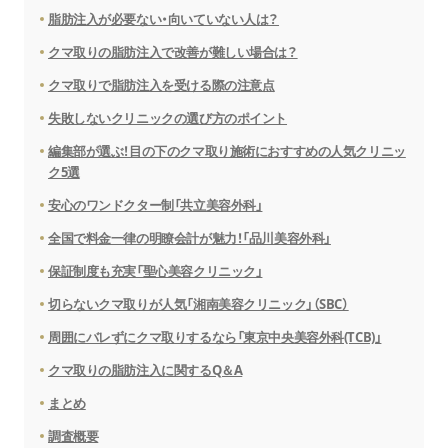
脂肪注入が必要ない・向いていない人は？
クマ取りの脂肪注入で改善が難しい場合は？
クマ取りで脂肪注入を受ける際の注意点
失敗しないクリニックの選び方のポイント
編集部が選ぶ！目の下のクマ取り施術におすすめの人気クリニッ
ク5選
安心のワンドクター制「共立美容外科」
全国で料金一律の明瞭会計が魅力！「品川美容外科」
保証制度も充実「聖心美容クリニック」
切らないクマ取りが人気「湘南美容クリニック」（SBC）
周囲にバレずにクマ取りするなら「東京中央美容外科(TCB)」
クマ取りの脂肪注入に関するQ＆A
まとめ
調査概要