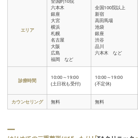
全国約10院
六本木
全国100院以上
銀座
新宿
大宮
高田馬場
横浜
池袋
エリア
札幌
銀座
名古屋
渋谷
大阪
品川
広島
六本木 など
福岡 など
10:00～19:00
10:00～19:00
診療時間
(土日祝も受付)
(不定休)
カウンセリング
無料
無料