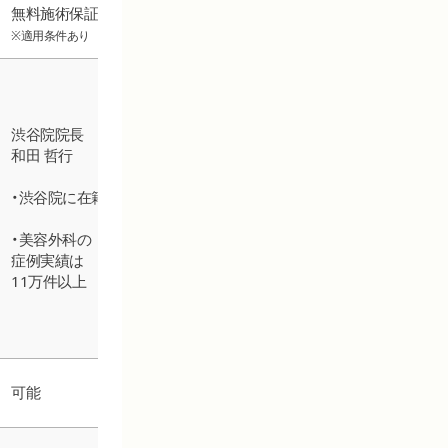
1年
無料施術保証
※加齢や体形の変化での再手術も
※適用
期間内であれば無料
※適用条件あり
渋谷院院長
統括
千葉院院長
和田 哲行
（東京
倉津 諭
・渋谷院に在籍
・大
・二重整形、クマ取りの専門医
院長
・美容外科の
・名指しでの口コミも多数の
症例実績は
・二
人気医師
11万件以上
5万
可能
可能
可能