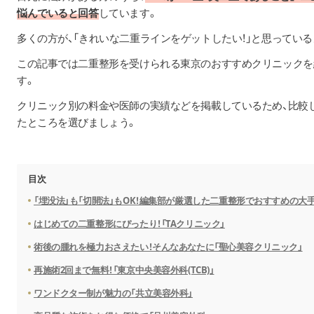
悩んでいると回答
しています。
多くの方が、「きれいな二重ラインをゲットしたい！」と思っている
この記事では二重整形を受けられる東京のおすすめクリニックを
す。
クリニック別の料金や医師の実績などを掲載しているため、比較
たところを選びましょう。
目次
「埋没法」も「切開法」もOK！編集部が厳選した二重整形でおすすめの大
はじめての二重整形にぴったり！「TAクリニック」
術後の腫れを極力おさえたい！そんなあなたに「聖心美容クリニック」
再施術2回まで無料！「東京中央美容外科(TCB)」
ワンドクター制が魅力の「共立美容外科」