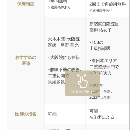
1年間無料
保障制度
2回まで再施術無料
※適用条件あり
※適用条件あり
新宿東口院院長
高柳 佑衣子
六本木院・大阪院
・TCBの
医師 星野 善允
上級指導医
おすすめの
・大阪院にも在籍
・東日本エリア
医師
二重整形部門で
・眼瞼下垂の改善、
NO.1の実力
二重切開で
実績多数
※2021年・
2022年下半期、
スクロールできます
2023年上半期
可能
医師の指名
可能
※施術による