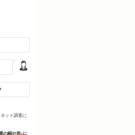
？
ーネット調査
に
二重の幅や形」に