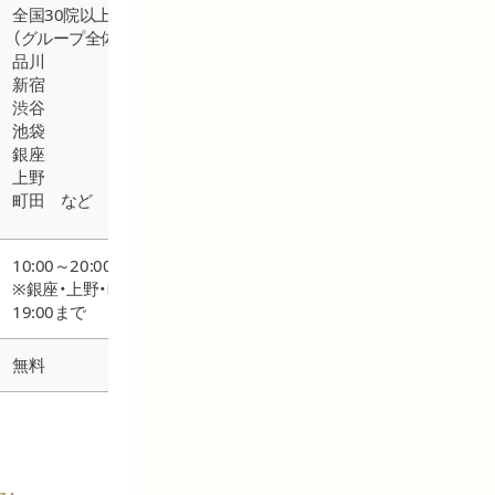
全国30院以上
（グループ全体）
品川
全国26院
全国3
新宿
新宿
東京（
渋谷
銀座
名古
池袋
渋谷
大阪
銀座
池袋 など
上野
町田 など
10:00～20:00
診療
10:00〜19:00
※銀座・上野・町田は
10:0
(年中無休)
19:00まで
(不定
無料
無料
無料