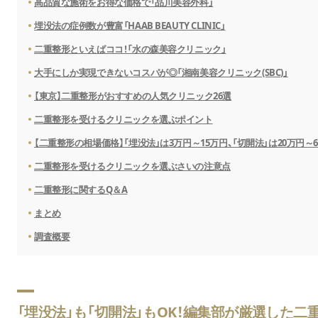
高品質な施術をお得な価格で「品川美容外科」
埋没法の症例数が豊富「HAAB BEAUTY CLINIC」
二重整形といえばココ！「水の森美容クリニック」
大手にしか実現できないコスパが◎「湘南美容クリニック(SBC)」
【東京】二重整形がおすすめの人気クリニック26選
二重整形を受けるクリニックを選ぶポイント
【二重整形の相場価格】「埋没法」は3万円～15万円、「切開法」は20万円～
二重整形を受けるクリニックを選ぶさいの注意点
二重整形に関するQ＆A
まとめ
調査概要
「埋没法」も「切開法」もOK！編集部が厳選した二