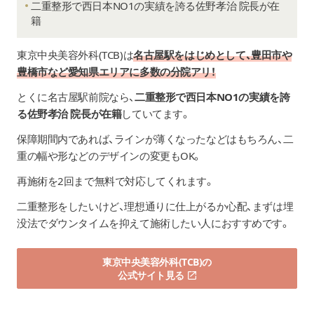
二重整形で西日本NO1の実績を誇る佐野孝治 院長が在
籍
東京中央美容外科(TCB)は
名古屋駅をはじめとして、豊田市や
豊橋市など愛知県エリアに多数の分院アリ！
とくに名古屋駅前院なら、
二重整形で西日本NO1の実績を誇
る
佐野孝治 院長が在籍
していてます。
保障期間内であれば、ラインが薄くなったなどはもちろん、二
重の幅や形などのデザインの変更もOK。
再施術を2回まで無料で対応してくれます。
二重整形をしたいけど、理想通りに仕上がるか心配、まずは埋
没法でダウンタイムを抑えて施術したい人におすすめです。
東京中央美容外科(TCB)の
公式サイト見る