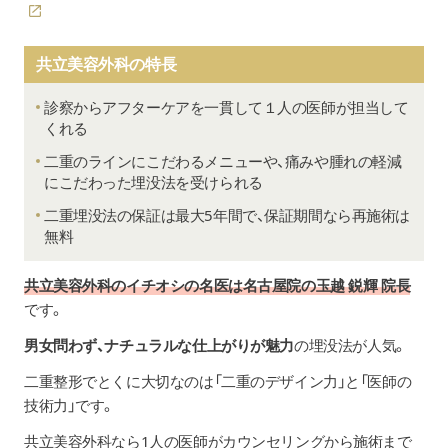
共立美容外科の特長
診察からアフターケアを一貫して１人の医師が担当して
くれる
二重のラインにこだわるメニューや、痛みや腫れの軽減
にこだわった埋没法を受けられる
二重埋没法の保証は最大5年間で、保証期間なら再施術は
無料
共立美容外科のイチオシの
名医は名古屋院の玉越 鋭輝 院長
です。
男女問わず、ナチュラルな仕上がりが魅力
の埋没法が人気。
二重整形でとくに大切なのは「二重のデザイン力」と「医師の
技術力」です。
共立美容外科なら1人の医師がカウンセリングから施術まで