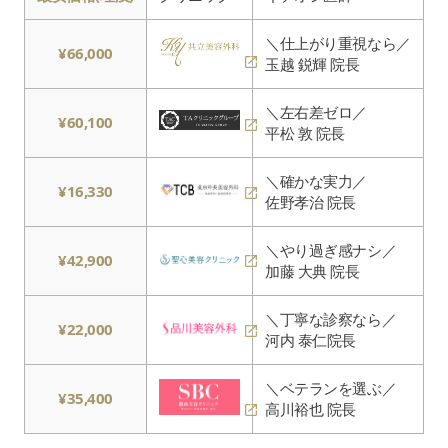
＼仕上がり重視なら／
¥66,000
玉越 鋭輝 院長
＼左右差ゼロ／
¥60,100
平松 敦 院長
＼確かな実力／
¥16,330
佐野孝治 院長
＼やり過ぎ感ナシ／
¥42,900
加藤 大典 院長
＼丁寧な診察なら／
¥22,000
河内 泰仁院長
＼ベテランを選ぶ／
¥35,400
高川裕也 院長