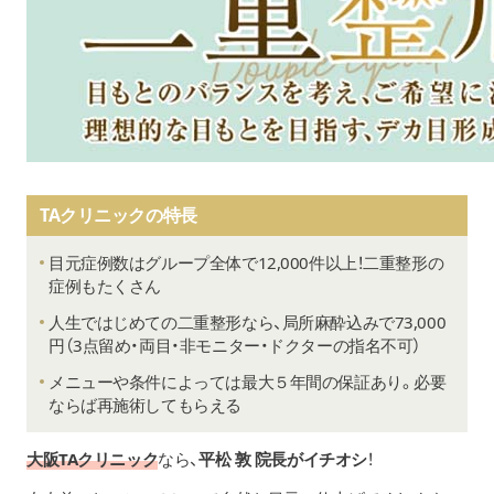
TAクリニックの特長
目元症例数はグループ全体で12,000件以上！二重整形の
症例もたくさん
人生ではじめての二重整形なら、局所麻酔込みで73,000
円（3点留め・両目・非モニター・ドクターの指名不可）
メニューや条件によっては最大５年間の保証あり。必要
ならば再施術してもらえる
大阪TAクリニック
なら、
平松 敦 院長がイチオシ
！