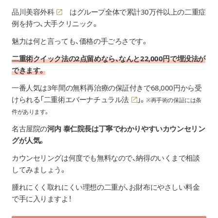
品川美容外科
はグループ全体で累計30万件以上の二重症
例を持つ、大手クリニック。
魅力は何と言っても、価格の手ごろさです。
二重術クイック法の2点留めなら、なんと22,000円で埋没法が
できます。
一番人気は3年間の無料再治療の保証付きで68,000円から受
けられる「
二重術エバーナチュラル法
」。
※再手術の保証には条
件があります。
名古屋院の
河内 泰仁院長は丁寧でわかりやすいカウンセリン
グが人気。
カウンセリングは何度でも無料なので、納得のいくまで相談
してみましょう。
腫れにくく取れにくい理想の二重が、お財布にやさしい料金
で手に入りますよ！