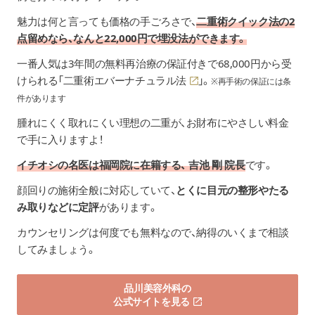
魅力は何と言っても価格の手ごろさで、
二重術クイック法の2
点留めなら、なんと22,000円で埋没法ができます。
一番人気は3年間の無料再治療の保証付きで68,000円から受
けられる「
二重術エバーナチュラル法
」。
※再手術の保証には条
件があります
腫れにくく取れにくい理想の二重が、お財布にやさしい料金
で手に入りますよ！
イチオシの名医は福岡院に在籍する、 吉池 剛 院長
です。
顔回りの施術全般に対応していて、
とくに目元の整形やたる
み取りなどに定評
があります。
カウンセリングは何度でも無料なので、納得のいくまで相談
してみましょう。
品川美容外科の
公式サイトを見る