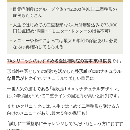
目元症例数はグループ全体で12,000件以上！二重整形の
症例もたくさん
人生ではじめての二重整形なら、局所麻酔込みで73,000
円（3点留め・両目・非モニター・ドクターの指名不可）
メニューや条件によっては最大５年間の保証あり。必要
ならば再施術してもらえる
TAクリニックのおすすめ名医は福岡
院
の
宮本 東和
院長
です。
形成外科医としての経験を活かした
整形感ゼロのナチュラル
な目元がトクイ
で、ナチュラルで美しい目元に。
一番人気の施術である「埋没法1ｄａｙナチュラルデザイン」
は、2年保証がついて二重ラインの固定力が高いと評判です。
またTAクリニックには、人生ではじめて二重整形を受ける方
向けのメニューがあり、最大５年の保証も！
「試しに二重整形にチャレンジしてみたい！」という方におすす