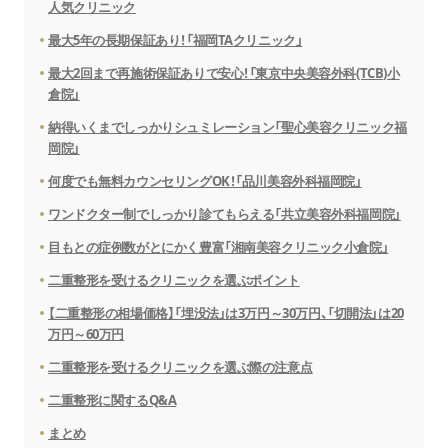
人気クリニック
最大5年の長期保証あり！「福岡TAクリニック」
最大2回まで再施術保証ありで安心！「東京中央美容外科(TCB)小
倉院」
納得いくまでしっかりシュミレーション「聖心美容クリニック福
岡院」
何度でも無料カウンセリングOK！「品川美容外科福岡院」
ワンドクター制でしっかり診てもらえる「共立美容外科福岡院」
目もとの症例数がとにかく豊富「湘南美容クリニック小倉院」
二重整形を受けるクリニックを選ぶポイント
【二重整形の相場価格】「埋没法」は3万円～30万円、「切開法」は20
万円～60万円
二重整形を受けるクリニックを選ぶ際の注意点
二重整形に関するQ&A
まとめ