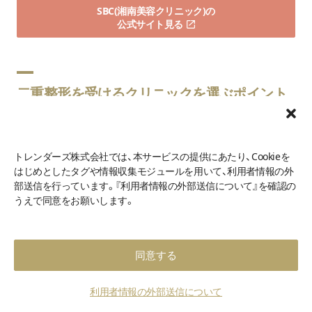
SBC(湘南美容クリニック)の
公式サイト見る
二重整形を受けるクリニックを選ぶポイント
二重整形を受けるクリニックを選ぶポイントは以下の3つで
す。
トレンダーズ株式会社では、本サービスの提供にあたり、Cookieを
はじめとしたタグや情報収集モジュールを用いて、利用者情報の外
保証期間があるか
部送信を行っています。『利用者情報の外部送信について』を確認の
医師が丁寧にデザインの相談にのってくれるか
うえで同意をお願いします。
二重整形の実績が豊富な医師がいるか
同意する
ポイント1.保証期間があるか
利用者情報の外部送信について
多くのクリニックでは二重整形後、一定期間は再手術を行う