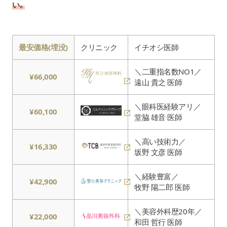
い。
最安価格(埋没)
クリニック
イチオシ医師
＼二重指名数NO1／
¥66,000
遠山 貴之 医師
＼眼科医経験アリ／
¥60,100
堂脇 雄音 医師
＼高い技術力／
¥16,330
坂野 文彦 医師
＼経験豊富／
¥42,900
牧野 陽二郎 医師
＼美容外科歴20年／
¥22,000
和田 哲行 医師