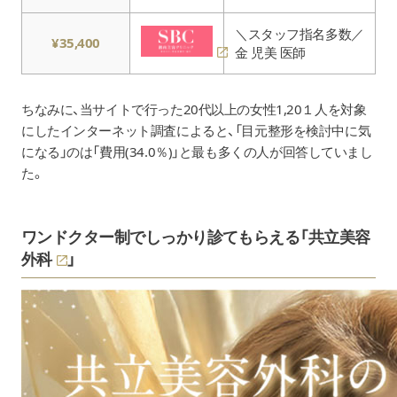
＼スタッフ指名多数／
¥35,400
金 児美 医師
ちなみに、当サイトで行った20代以上の女性1,20１人を対象
にしたインターネット調査によると、「目元整形を検討中に気
になる」のは「費用(34.0％)」と最も多くの人が回答していまし
た。
ワンドクター制でしっかり診てもらえる「
共立美容
外科
」