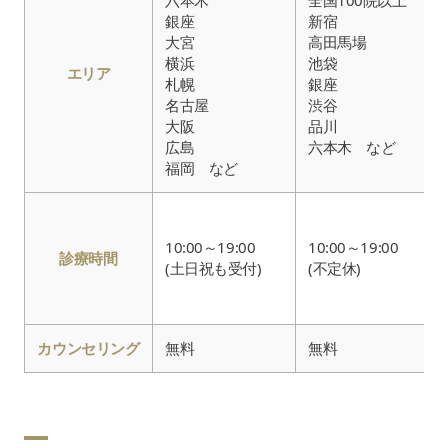
六本木
全国100院以上
銀座
新宿
大宮
高田馬場
横浜
池袋
エリア
札幌
銀座
名古屋
渋谷
大阪
品川
広島
六本木 など
福岡 など
10:00～19:00
10:00～19:00
診療時間
(土日祝も受付)
(不定休)
カウンセリング
無料
無料