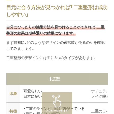
目元に合う方法が見つかれば「二重整形は成功
しやすい」
自分にぴったりの施術方法を見つけることができれば、二重
整形の結果は期待通りの結果になります。
まず最初に、どのようなデザインの選択肢があるのかを確認
してみましょう。
二重整形のデザインには主に3つのタイプがあります。
末広型
可愛らしい
ナチュラル
印象
日本に多い
メイク映え
・二重のラインが目頭に繋がっている
特徴
二重のライン
スクロールできます
・目尻に行くほど幅広に