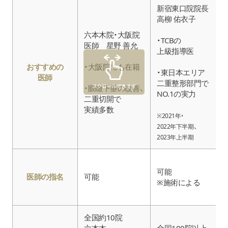
新宿東口院院長
高柳 佑衣子
六本木院・大阪院
・TCBの
医師 星野 善允
上級指導医
おすすめの
・大阪院にも在籍
・東日本エリア
医師
二重整形部門で
スクロールできます
・眼瞼下垂の改善、
NO.1の実力
二重切開で
実績多数
※2021年・
2022年下半期、
2023年上半期
可能
医師の指名
可能
※施術による
全国約10院