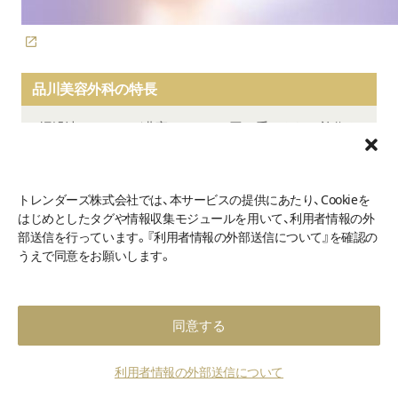
品川美容外科の特長
埋没法のコースが豊富で、22,000円～受けられる施術も
最長3年の保障がついてくるコースもあり、万が一の時も
安心
トレンダーズ株式会社では、本サービスの提供にあたり、Cookieを
一番人気の「二重術エバーナチュラル法」は2点（両目）で
はじめとしたタグや情報収集モジュールを用いて、利用者情報の外
68,000円追加費用ナシ！
部送信を行っています。『利用者情報の外部送信について』を確認の
うえで同意をお願いします。
品川美容外科
はグループ全体で累計30万件以上の二重症
例を持つ、大手クリニック。
同意する
魅力は何と言っても、価格の手ごろさです。
二重術クイック法の2点留めなら、なんと22,000円で埋没法が
利用者情報の外部送信について
できます。