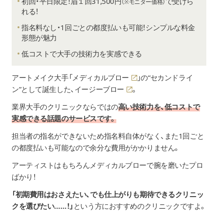
初回・平日限定！眉１回31,500円
で受けら
（※モニター価格）
れる！
指名料なし・1回ごとの都度払いも可能！シンプルな料金
形態が魅力
低コストで大手の技術力を実感できる
アートメイク大手「
メディカルブロー
」の“セカンドライ
ン”として誕生した、
イージーブロー
。
業界大手のクリニックならではの
高い技術力を、低コストで
実感できる話題のサービスです。
担当者の指名ができないため指名料自体がなく、また1回ごと
の都度払いも可能なので余分な費用がかかりません。
アーティストはもちろんメディカルブローで腕を磨いたプロ
ばかり！
「初期費用はおさえたい、でも仕上がりも期待できるクリニッ
クを選びたい……！」
という方におすすめのクリニックですよ。